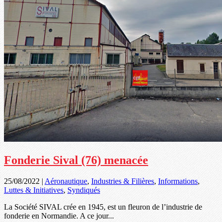
Fonderie Sival (76) menacée
25/08/2022
|
Aéronautique
,
Industries & Filières
,
Informations
,
Luttes & Initiatives
,
Syndiqués
La Société SIVAL crée en 1945, est un fleuron de l’industrie de
fonderie en Normandie. A ce jour...