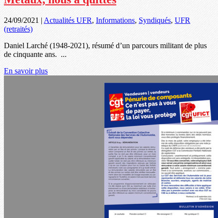
24/09/2021
|
Actualités UFR
,
Informations
,
Syndiqués
,
UFR
(retraités)
Daniel Larché (1948-2021), résumé d’un parcours militant de plus
de cinquante ans. ...
En savoir plus