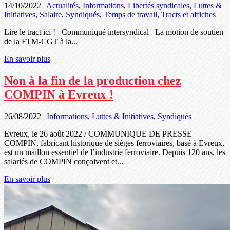
14/10/2022
|
Actualités
,
Informations
,
Libertés syndicales
,
Luttes &
Initiatives
,
Salaire
,
Syndiqués
,
Temps de travail
,
Tracts et affiches
Lire le tract ici ! Communiqué intersyndical La motion de soutien
de la FTM-CGT à la...
En savoir plus
Non à la fin de la production chez
COMPIN à Evreux !
26/08/2022
|
Informations
,
Luttes & Initiatives
,
Syndiqués
Evreux, le 26 août 2022 / COMMUNIQUE DE PRESSE
COMPIN, fabricant historique de sièges ferroviaires, basé à Evreux,
est un maillon essentiel de l’industrie ferroviaire. Depuis 120 ans, les
salariés de COMPIN conçoivent et...
En savoir plus