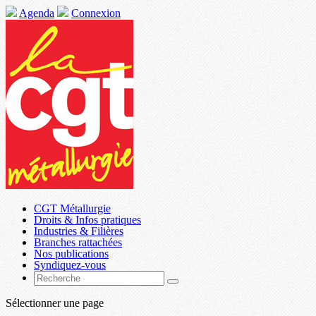
Agenda
Connexion
CGT Métallurgie
Droits & Infos pratiques
Industries & Filières
Branches rattachées
Nos publications
Syndiquez-vous
Sélectionner une page