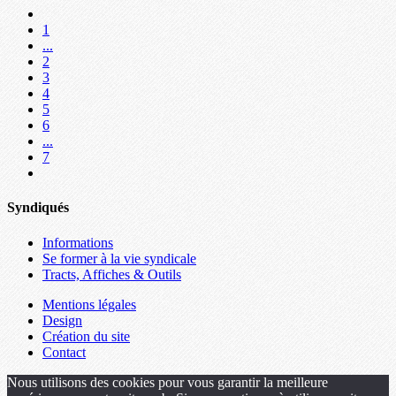
1
...
2
3
4
5
6
...
7
Syndiqués
Informations
Se former à la vie syndicale
Tracts, Affiches & Outils
Mentions légales
Design
Création du site
Contact
Nous utilisons des cookies pour vous garantir la meilleure