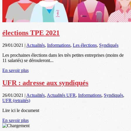
élections TPE 2021
29/01/2021
|
Actualités
,
Informations
,
Les élections
,
Syndiqués
Les prochaines élections dans les très petites entreprises (moins de
11 salariés) se dérouleront...
En savoir plus
UFR : adresse aux syndiqués
26/01/2021
|
Actualités
,
Actualités UFR
,
Informations
,
Syndiqués
,
UFR (retraités)
Lire ici le document
En savoir plus