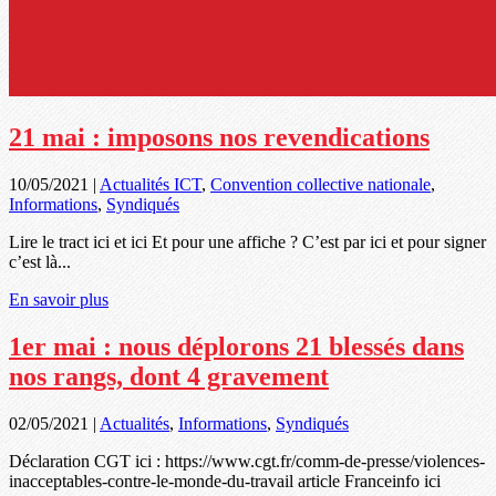
21 mai : imposons nos revendications
10/05/2021
|
Actualités ICT
,
Convention collective nationale
,
Informations
,
Syndiqués
Lire le tract ici et ici Et pour une affiche ? C’est par ici et pour signer
c’est là...
En savoir plus
1er mai : nous déplorons 21 blessés dans
nos rangs, dont 4 gravement
02/05/2021
|
Actualités
,
Informations
,
Syndiqués
Déclaration CGT ici : https://www.cgt.fr/comm-de-presse/violences-
inacceptables-contre-le-monde-du-travail article Franceinfo ici