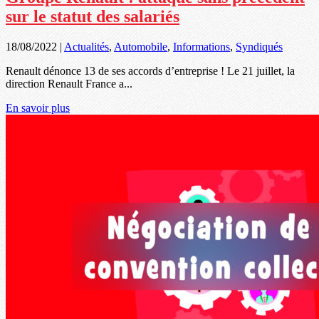
sur le statut des salariés
18/08/2022
|
Actualités
,
Automobile
,
Informations
,
Syndiqués
Renault dénonce 13 de ses accords d’entreprise ! Le 21 juillet, la
direction Renault France a...
En savoir plus