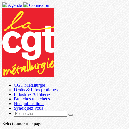
Agenda
Connexion
CGT Métallurgie
Droits & Infos pratiques
Industries & Filières
Branches rattachées
Nos publications
Syndiquez-vous
Sélectionner une page