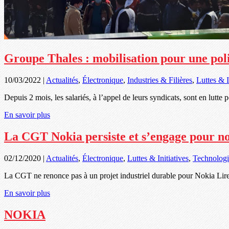
Groupe Thales : mobilisation pour une polit
10/03/2022
|
Actualités
,
Électronique
,
Industries & Filières
,
Luttes & I
Depuis 2 mois, les salariés, à l’appel de leurs syndicats, sont en lutte p
En savoir plus
La CGT Nokia persiste et s’engage pour no
02/12/2020
|
Actualités
,
Électronique
,
Luttes & Initiatives
,
Technologi
La CGT ne renonce pas à un projet industriel durable pour Nokia Lire
En savoir plus
NOKIA