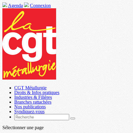
Agenda
Connexion
CGT Métallurgie
Droits & Infos pratiques
Industries & Filières
Branches rattachées
Nos publications
Syndiquez-vous
Sélectionner une page