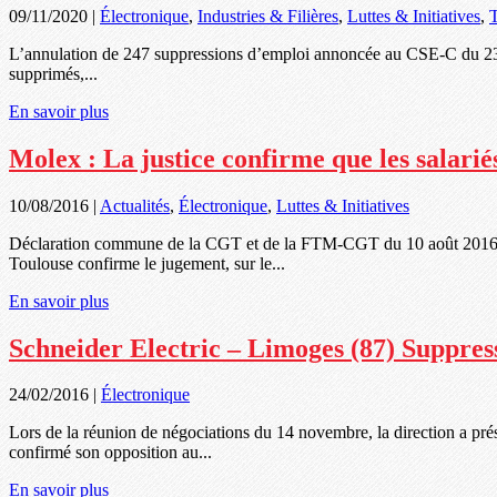
09/11/2020
|
Électronique
,
Industries & Filières
,
Luttes & Initiatives
,
T
L’annulation de 247 suppressions d’emploi annoncée au CSE-C du 23/10 
supprimés,...
En savoir plus
Molex : La justice confirme que les salarié
10/08/2016
|
Actualités
,
Électronique
,
Luttes & Initiatives
Déclaration commune de la CGT et de la FTM-CGT du 10 août 2016. C
Toulouse confirme le jugement, sur le...
En savoir plus
Schneider Electric – Limoges (87) Suppress
24/02/2016
|
Électronique
Lors de la réunion de négociations du 14 novembre, la direction a pr
confirmé son opposition au...
En savoir plus