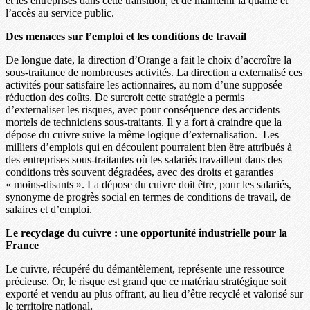
et les entreprises dans cette transition, et de maintenir la qualité et
l’accès au service public.
Des menaces sur l’emploi et les conditions de travail
De longue date, la direction d’Orange a fait le choix d’accroître la
sous-traitance de nombreuses activités. La direction a externalisé ces
activités pour satisfaire les actionnaires, au nom d’une supposée
réduction des coûts. De surcroit cette stratégie a permis
d’externaliser les risques, avec pour conséquence des accidents
mortels de techniciens sous-traitants. Il y a fort à craindre que la
dépose du cuivre suive la même logique d’externalisation. Les
milliers d’emplois qui en découlent pourraient bien être attribués à
des entreprises sous-traitantes où les salariés travaillent dans des
conditions très souvent dégradées, avec des droits et garanties
« moins-disants ». La dépose du cuivre doit être, pour les salariés,
synonyme de progrès social en termes de conditions de travail, de
salaires et d’emploi.
Le recyclage du cuivre : une opportunité industrielle pour la
France
Le cuivre, récupéré du démantèlement, représente une ressource
précieuse. Or, le risque est grand que ce matériau stratégique soit
exporté et vendu au plus offrant, au lieu d’être recyclé et valorisé sur
le territoire national
.