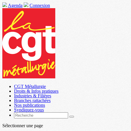
Agenda
Connexion
CGT Métallurgie
Droits & Infos pratiques
Industries & Filières
Branches rattachées
Nos publications
Syndiquez-vous
Sélectionner une page