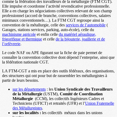
comme la fédération des travailleurs de la métallurgie (FTM CGT).
Elle impulse et coordonne l’activité revendicative professionnelle.
Elle a en charge les négociations collectives relevant de son champ
professionnel (accord de branche, conventions collectives, salaires
minimaux conventionnels…). La FTM CGT regroupe ainsi la
convention de la métallurgie, celle des
services de l’automobile
(
Garages, stations services, parking, auto-école), celle du
machinisme agricole
et enfin celle
du matériel aéraulique,
frigorifique et thermique
et celle
de la bijouterie, joaillerie et de
l’orfèvrerie
.
Le code NAF ou APE figurant sur la fiche de paie permet de
connaître la convention collective dont dépend l’entreprise, ainsi que
la fédération nationale CGT.
LA FTM-CGT a mis en place des outils fédéraux, des organisations,
des structures qui ont pour but de rassembler les métallurgistes à
partir de leurs besoins.
sur les départements
: les
Union Syndicale des Travailleurs
de la Métallurgie
(USTM),
Comité de Coordination
Métallurgie
(CCM), les collectifs Ingénieurs Cadres et
Techniciens (UFICT) et retraités (UFR) et l’
Union Fraternelle
des Métallurgistes
.
sur les localités :
les collectifs métaux dans les unions