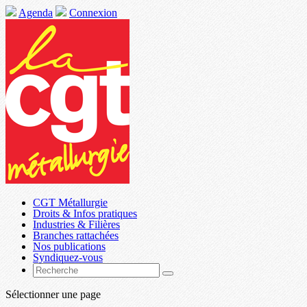
Agenda
Connexion
CGT Métallurgie
Droits & Infos pratiques
Industries & Filières
Branches rattachées
Nos publications
Syndiquez-vous
Sélectionner une page