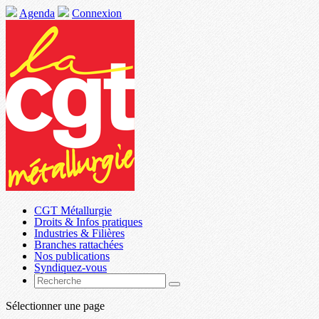
Agenda
Connexion
CGT Métallurgie
Droits & Infos pratiques
Industries & Filières
Branches rattachées
Nos publications
Syndiquez-vous
Sélectionner une page