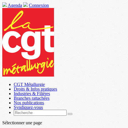
Agenda
Connexion
CGT Métallurgie
Droits & Infos pratiques
Industries & Filières
Branches rattachées
Nos publications
Syndiquez-vous
Sélectionner une page