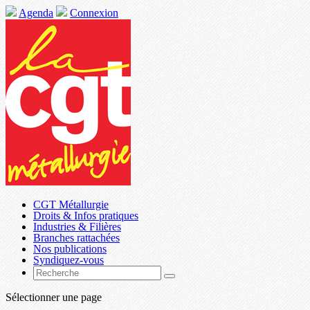
Agenda
Connexion
CGT Métallurgie
Droits & Infos pratiques
Industries & Filières
Branches rattachées
Nos publications
Syndiquez-vous
Sélectionner une page