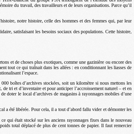
oire du travail, des travailleurs et de leurs organisations. Parce qu’il
’histoire, notre histoire, celle des hommes et des femmes qui, par leur
lidaire, satisfaisant les besoins sociaux des populations. Cette histoire,
cartons et de choses plus exotiques, comme une gazinière ou encore des
t tout ce qui traînait dans les allées : en conditionnant les liasses de
ationalisant l’espace.
 000 boîtes d’archives stockées, soit un kilomètre si nous mettons les
 de tri et d’inventaire et pour anticiper l’accroissement naturel – et en
 et de doter le local d’archives de magasins à rayonnages mobiles d’une
 a été libérée. Pour cela, il a tout d’abord fallu vider et démonter les
t ce qui était stocké sur les anciens rayonnages fixes dans le nouveau
ids total déplacé de plus de cent tonnes de papier. Il faut remercier