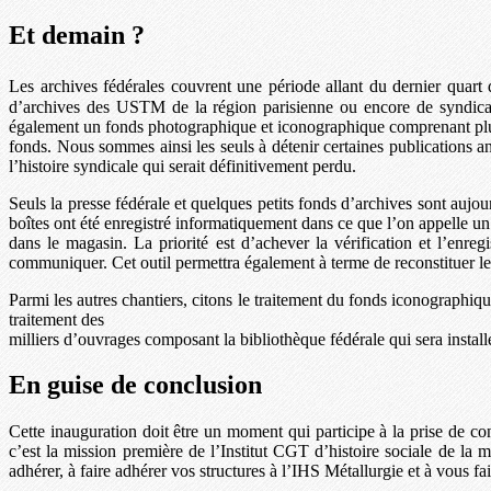
Et demain ?
Les archives fédérales couvrent une période allant du dernier quar
d’archives des USTM de la région parisienne ou encore de syndicats
également un fonds photographique et iconographique comprenant plusieu
fonds. Nous sommes ainsi les seuls à détenir certaines publications
l’histoire syndicale qui serait définitivement perdu.
Seuls la presse fédérale et quelques petits fonds d’archives sont aujour
boîtes ont été enregistré informatiquement dans ce que l’on appelle un 
dans le magasin. La priorité est d’achever la vérification et l’enr
communiquer. Cet outil permettra également à terme de reconstituer les s
Parmi les autres chantiers, citons le traitement du fonds iconographiqu
traitement des
milliers d’ouvrages composant la bibliothèque fédérale qui sera instal
En guise de conclusion
Cette inauguration doit être un moment qui participe à la prise de con
c’est la mission première de l’Institut CGT d’histoire sociale de la
adhérer, à faire adhérer vos structures à l’IHS Métallurgie et à vous fai