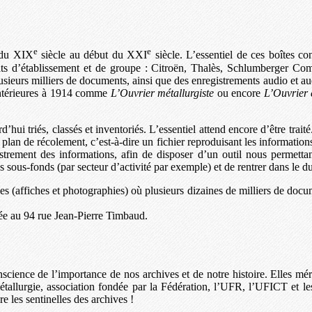
e
e
t du XIX
siècle au début du XXI
siècle. L’essentiel de ces boîtes co
 d’établissement et de groupe : Citroën, Thalès, Schlumberger Compt
rs milliers de documents, ainsi que des enregistrements audio et audiovis
 antérieures à 1914 comme
L’Ouvrier métallurgiste
ou encore
L’Ouvrier 
d’hui triés, classés et inventoriés. L’essentiel attend encore d’être trait
plan de récolement, c’est-à-dire un fichier reproduisant les informations 
egistrement des informations, afin de disposer d’un outil nous permet
ous-fonds (par secteur d’activité par exemple) et de rentrer dans le dur, 
es (affiches et photographies) où plusieurs dizaines de milliers de docu
lée au 94 rue Jean-Pierre Timbaud.
science de l’importance de nos archives et de notre histoire. Elles méri
 métallurgie, association fondée par la Fédération, l’UFR, l’UFICT et
re les sentinelles des archives !