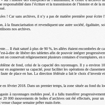
ponsabilité dans l’écriture et la transmission de l’histoire et de la mém
ssé.
xées ! Car sans archives, il n’y a pas de matière première pour écrire l
ion, à la financiarisation et revendiquent une autre société, égalitaire, so
tilisons nos archives.
ente… Il était saturé à plus de 90 %, les allées étaient encombrées de 
st-à-dire de libérer des tablettes afin de pouvoir intégrer progressivemen
dont on conservait religieusement plusieurs centaines d’exemplaires, en r
roblème de fond, celui de la capacité des rayonnages. Il y a environ 10
ur en augmenter sa capacité, pour faciliter les opérations de classement,
faute de place en bas. La direction fédérale a fait le choix d’investir
e en février 2018. Dans un premier temps, la zone située au fond du local
 magasin à rayonnages mobiles posé, il a fallu transférer progressivemen
de 20 000 mouvements de boîtes d’archives ont été effectués, pour un po
t venue chaque semaine prêter main-forte.