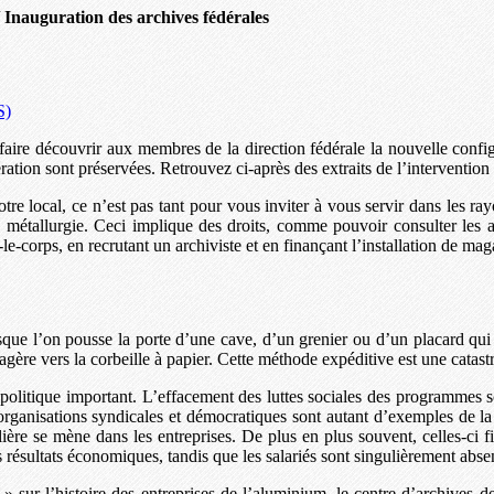
/
Inauguration des archives fédérales
S)
 faire découvrir aux membres de la direction fédérale la nouvelle confi
édération sont préservées. Retrouvez ci-après des extraits de l’interventio
otre local, ce n’est pas tant pour vous inviter à vous servir dans les r
la métallurgie. Ceci implique des droits, comme pouvoir consulter les
s-le-corps, en recrutant un archiviste et en finançant l’installation de m
rsque l’on pousse la porte d’une cave, d’un grenier ou d’un placard qui
agère vers la corbeille à papier. Cette méthode expéditive est une catast
 politique important. L’effacement des luttes sociales des programmes s
rganisations syndicales et démocratiques sont autant d’exemples de la
lière se mène dans les entreprises. De plus en plus souvent, celles-ci
rs résultats économiques, tandis que les salariés sont singulièrement abse
alu » sur l’histoire des entreprises de l’aluminium, le centre d’archi