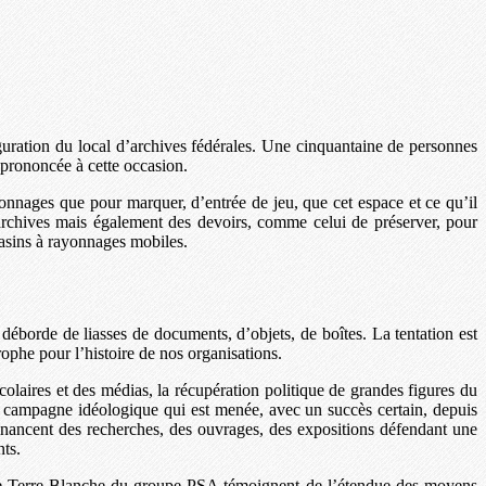
guration du local d’archives fédérales. Une cinquantaine de personnes
n prononcée à cette occasion.
ayonnages que pour marquer, d’entrée de jeu, que cet espace et ce qu’il
 archives mais également des devoirs, comme celui de préserver, pour
agasins à rayonnages mobiles.
 déborde de liasses de documents, d’objets, de boîtes. La tentation est
rophe pour l’histoire de nos organisations.
colaires et des médias, la récupération politique de grandes figures du
 campagne idéologique qui est menée, avec un succès certain, depuis
 financent des recherches, des ouvrages, des expositions défendant une
nts.
ves de Terre-Blanche du groupe PSA témoignent de l’étendue des moyens