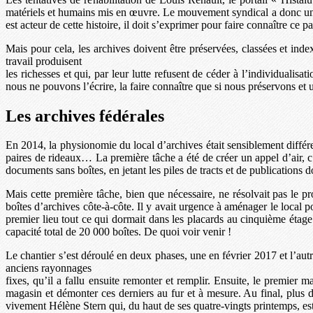
matériels et humains mis en œuvre. Le mouvement syndical a donc une res
est acteur de cette histoire, il doit s’exprimer pour faire connaître ce pa
Mais pour cela, les archives doivent être préservées, classées et inde
travail produisent
les richesses et qui, par leur lutte refusent de céder à l’individualisat
nous ne pouvons l’écrire, la faire connaître que si nous préservons et u
Les archives fédérales
En 2014, la physionomie du local d’archives était sensiblement différ
paires de rideaux… La première tâche a été de créer un appel d’air, c’e
documents sans boîtes, en jetant les piles de tracts et de publications 
Mais cette première tâche, bien que nécessaire, ne résolvait pas le p
boîtes d’archives côte-à-côte. Il y avait urgence à aménager le local po
premier lieu tout ce qui dormait dans les placards au cinquième étage 
capacité total de 20 000 boîtes. De quoi voir venir !
Le chantier s’est déroulé en deux phases, une en février 2017 et l’autr
anciens rayonnages
fixes, qu’il a fallu ensuite remonter et remplir. Ensuite, le premier
magasin et démonter ces derniers au fur et à mesure. Au final, plus 
vivement Hélène Stern qui, du haut de ses quatre-vingts printemps, es