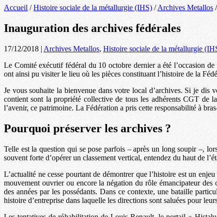
Accueil
/
Histoire sociale de la métallurgie (IHS)
/
Archives Metallos
Inauguration des archives fédérales
17/12/2018
|
Archives Metallos
,
Histoire sociale de la métallurgie (IH
Le Comité exécutif fédéral du 10 octobre dernier a été l’occasion de
ont ainsi pu visiter le lieu où les pièces constituant l’histoire de la F
Je vous souhaite la bienvenue dans votre local d’archives. Si je dis v
contient sont la propriété collective de tous les adhérents CGT de 
l’avenir, ce patrimoine. La Fédération a pris cette responsabilité à bra
Pourquoi préserver les archives ?
Telle est la question qui se pose parfois – après un long soupir –, lo
souvent forte d’opérer un classement vertical, entendez du haut de l’ét
L’actualité ne cesse pourtant de démontrer que l’histoire est un enjeu
mouvement ouvrier ou encore la négation du rôle émancipateur des o
des années par les possédants. Dans ce contexte, une bataille particu
histoire d’entreprise dans laquelle les directions sont saluées pour leu
Les tentatives de réhabilitation de Louis Renault, le portail « Hist