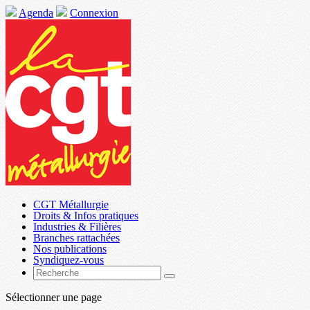
Agenda
Connexion
CGT Métallurgie
Droits & Infos pratiques
Industries & Filières
Branches rattachées
Nos publications
Syndiquez-vous
Sélectionner une page