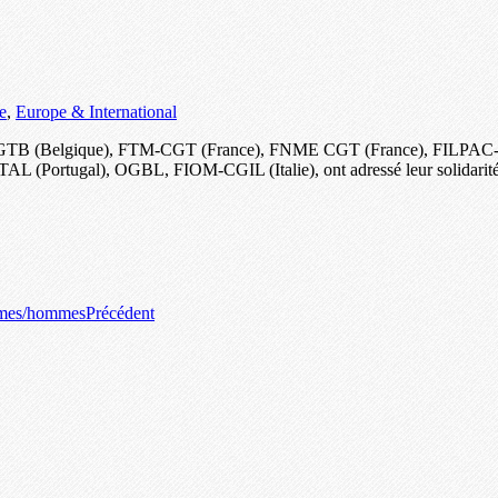
e
,
Europe & International
B-FGTB (Belgique), FTM-CGT (France), FNME CGT (France), FILPAC
tugal), OGBL, FIOM-CGIL (Italie), ont adressé leur solidarité aux 
emmes/hommes
Précédent