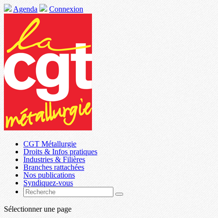
Agenda
Connexion
CGT Métallurgie
Droits & Infos pratiques
Industries & Filières
Branches rattachées
Nos publications
Syndiquez-vous
Sélectionner une page