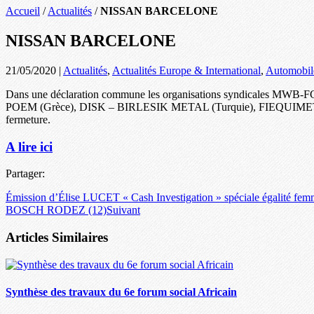
Accueil
/
Actualités
/
NISSAN BARCELONE
NISSAN BARCELONE
21/05/2020
|
Actualités
,
Actualités Europe & International
,
Automobil
Dans une déclaration commune les organisations syndicales MW
POEM (Grèce), DISK – BIRLESIK METAL (Turquie), FIEQUIMETAL (Por
fermeture.
A lire ici
Partager:
Émission d’Élise LUCET « Cash Investigation » spéciale égalité f
BOSCH RODEZ (12)
Suivant
Articles Similaires
Synthèse des travaux du 6e forum social Africain