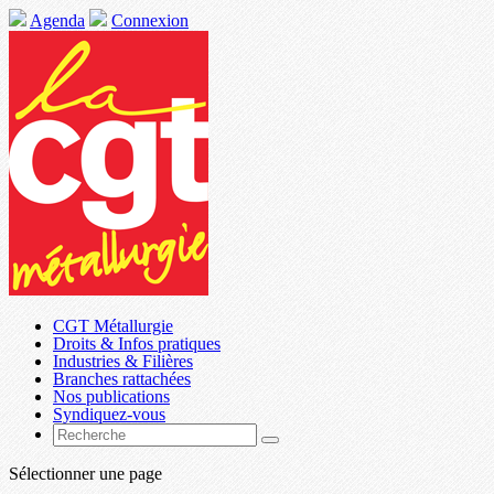
Agenda
Connexion
CGT Métallurgie
Droits & Infos pratiques
Industries & Filières
Branches rattachées
Nos publications
Syndiquez-vous
Sélectionner une page