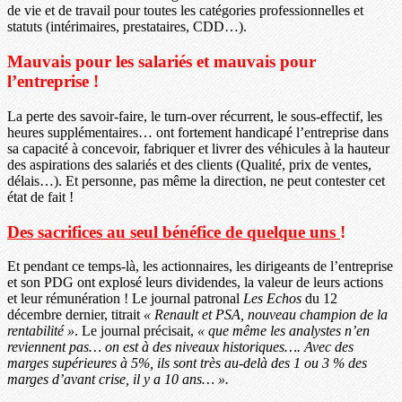
de vie et de travail pour toutes les catégories professionnelles et
statuts (intérimaires, prestataires, CDD…).
Mauvais pour les salariés et mauvais pour
l’entreprise !
La perte des savoir-faire, le turn-over récurrent, le sous-effectif, les
heures supplémentaires… ont fortement handicapé l’entreprise dans
sa capacité à concevoir, fabriquer et livrer des véhicules à la hauteur
des aspirations des salariés et des clients (Qualité, prix de ventes,
délais…). Et personne, pas même la direction, ne peut contester cet
état de fait !
Des sacrifices au seul bénéfice de quelque uns
!
Et pendant ce temps-là, les actionnaires, les dirigeants de l’entreprise
et son PDG ont explosé leurs dividendes, la valeur de leurs actions
et leur rémunération ! Le journal patronal
Les Echos
du 12
décembre dernier, titrait
« Renault et PSA, nouveau champion de la
rentabilité »
. Le journal précisait,
« que même les analystes n’en
reviennent pas… on est à des niveaux historiques…. Avec des
marges supérieures à 5%, ils sont très au-delà des 1 ou 3 % des
marges d’avant crise, il y a 10 ans… ».