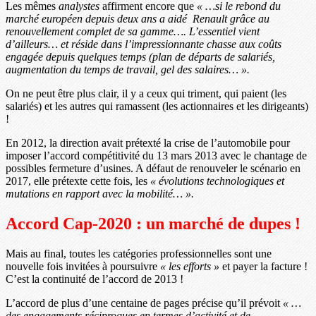
Les mêmes
analystes
affirment encore que
« …si le rebond du
marché européen depuis deux ans a aidé Renault grâce au
renouvellement complet de sa gamme…. L’essentiel vient
d’ailleurs… et réside dans l’impressionnante chasse aux coûts
engagée depuis quelques temps (plan de départs de salariés,
augmentation du temps de travail, gel des salaires… ».
On ne peut être plus clair, il y a ceux qui triment, qui paient (les
salariés) et les autres qui ramassent (les actionnaires et les dirigeants)
!
En 2012, la direction avait prétexté la crise de l’automobile pour
imposer l’accord compétitivité du 13 mars 2013 avec le chantage de
possibles fermeture d’usines. A défaut de renouveler le scénario en
2017, elle prétexte cette fois, les
« évolutions technologiques et
mutations en rapport avec la mobilité… ».
Accord Cap-2020 : un marché de dupes !
Mais au final, toutes les catégories professionnelles sont une
nouvelle fois invitées à poursuivre
« les efforts »
et payer la facture !
C’est la continuité de l’accord de 2013 !
L’accord de plus d’une centaine de pages précise qu’il prévoit
« …
des engagements réciproques en termes d’activité et de