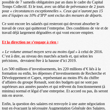
possible de 7 samedis obligatoires par an dans le cadre du Capital
Temps Collectif. Et le tout, avec un délai de prévenance de 2 jours
pour
«
circonstances exceptionnelles
»
. Ceux qui n
’
auront pas 15
ans d
’é
quipes ou 10% d
’
IPP sont exclus des mesures de d
é
parts.
Ce sont encore les salariés qui resteront qui devront absorber le
travail de ceux qui quitteront l’entreprise. Des conditions de vie et de
travail déjà largement dégradées et qui vont encore empirer.
Et la direction ne s’engage à rien
:
« Le volume annuel moyen sera au moins égal »
à celui de 2016.
C’est à dire, au niveau des marchés actuels et, qui selon les
précisions, devraient être à la hausse d’ici 2019.
Les 500 millions d’investissements, les 220 millions d’€ liés à la
formation ou enfin, les dépenses d’investissements de Recherche et
Développement et Capex, représentant au moins 8% du chiffre
d’affaires du groupe Renault, sont des budgets qui ne sont pas
supérieurs aux années passées et qui relèvent du fonctionnement (à
minima) normal et légal d’une entreprise. Et accord ou pas, ils seront
mis en œuvre.
Enfin, la question des salaires est renvoyée à une autre négociation
tout en évacuant la nécessaire Augmentation Générale des Salaires.