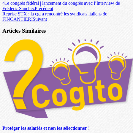
41e congrès fédéral | lancement du congrès avec l’Interview de
Fréderic Sanchez
Précédent
Reprise STX : la cgt a rencontré les syndicats italiens de
FINCANTIERI
Suivant
Articles Similaires
Protéger les salariés et non les sélectionner !