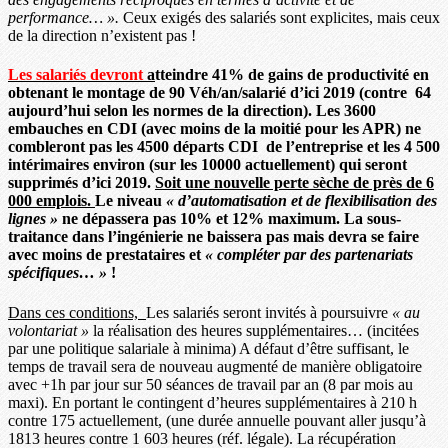
performance… ».
Ceux exigés des salariés sont explicites, mais ceux
de la direction n’existent pas !
Les salariés devront
a
tteindre 41% de gains de productivité en
obtenant le montage de 90 Véh/an/salarié d’ici 2019 (contre 64
aujourd’hui selon les normes de la direction). Les 3600
embauches en CDI (avec moins de la moitié pour les APR) ne
combleront pas les 4500 départs CDI de l’entreprise et les 4 500
intérimaires environ (sur les 10000 actuellement) qui seront
supprimés d’ici 2019.
Soit une nouvelle perte s
è
che de pr
è
s de 6
000 emplois.
Le niveau
«
d
’
automatisation et de flexibilisation des
lignes
»
ne dépassera pas 10% et 12% maximum. La sous-
traitance dans l’ingénierie ne baissera pas mais devra se faire
avec moins de prestataires et
«
compl
é
ter par des partenariats
sp
é
cifiques…
»
!
Dans ces conditions,
Les salariés seront invités à poursuivre
« au
volontariat »
la réalisation des heures supplémentaires… (incitées
par une politique salariale à minima) A défaut d’être suffisant, le
temps de travail sera de nouveau augmenté de manière obligatoire
avec +1h par jour sur 50 séances de travail par an (8 par mois au
maxi). En portant le contingent d’heures supplémentaires à 210 h
contre 175 actuellement, (une durée annuelle pouvant aller jusqu’à
1813 heures contre 1 603 heures (réf. légale). La récupération