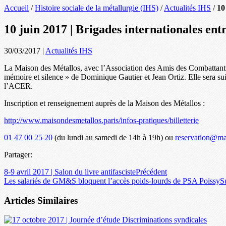
Accueil
/
Histoire sociale de la métallurgie (IHS)
/
Actualités IHS
/
10
10 juin 2017 | Brigades internationales ent
30/03/2017
|
Actualités IHS
La Maison des Métallos, avec l’Association des Amis des Combattants
mémoire et silence » de Dominique Gautier et Jean Ortiz. Elle sera su
l’ACER.
Inscription et renseignement auprès de la Maison des Métallos :
http://www.maisondesmetallos.paris/infos-pratiques/billetterie
01 47 00 25 20
(du lundi au samedi de 14h à 19h) ou
reservation@ma
Partager:
8-9 avril 2017 | Salon du livre antifasciste
Précédent
Les salariés de GM&S bloquent l’accès poids-lourds de PSA Poissy
S
Articles Similaires