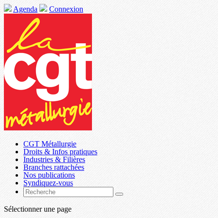
Agenda
Connexion
CGT Métallurgie
Droits & Infos pratiques
Industries & Filières
Branches rattachées
Nos publications
Syndiquez-vous
Sélectionner une page