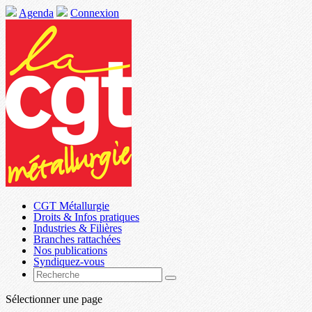
Agenda
Connexion
CGT Métallurgie
Droits & Infos pratiques
Industries & Filières
Branches rattachées
Nos publications
Syndiquez-vous
Sélectionner une page