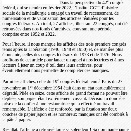
e
Dans la perspective du 42
congrès
fédéral, qui se tiendra en février 2022, l’Institut CGT d’histoire
sociale de la métallurgie a engagé un travail de recensement, de
numérisation et de valorisation des affiches réalisées pour les
congrès fédéraux. Au total, 27 affiches, illustrant 22 congrès, ont été
retrouvées dans nos fonds d’archives, couvrant une période
comprise entre 1952 et 2022.
Pour l’heure, il nous manque les affiches des trois premiers congrès
tenus après la Libération (1946, 1948 et 1950) et, de manière plus
étonnante, celles des congrès fédéraux de 1973 et de 1976. Nous
profitons de cet article pour lancer un appel à nos lectrices et à nos
lecteurs à jeter un coup d’œil dans leurs archives, pour
éventuellement nous permettre de compléter ces manques.
e
Parmi les affiches, celle du 19
congrès fédéral tenu à Paris du 27
er
novembre au 1
décembre 1954 était dans un état particulièrement
dégradé. Pliée en seize, cette affiche de grand format ne pouvait être
dépliée, son papier étant extrêmement cassant. Décision a donc été
prise de la confier à une restauratrice qui a effectué un travail
remarquable. L’affiche a été renforcée, par la fixation sur deux
couches de papier japon et les nombreux manques ont été comblés à
la pâte à papier.
Résultat, l’affiche a retrouvé toute sa splendeur ! Sa dominante jaune