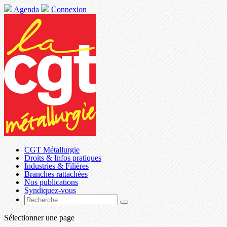
Agenda
Connexion
CGT Métallurgie
Droits & Infos pratiques
Industries & Filières
Branches rattachées
Nos publications
Syndiquez-vous
Sélectionner une page