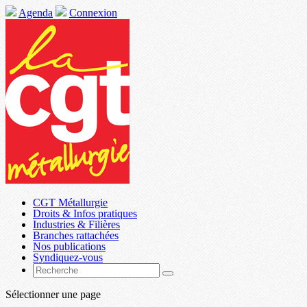
Agenda
Connexion
CGT Métallurgie
Droits & Infos pratiques
Industries & Filières
Branches rattachées
Nos publications
Syndiquez-vous
Sélectionner une page