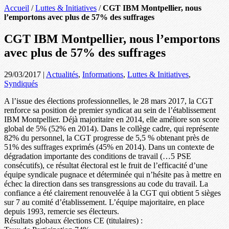
Accueil
/
Luttes & Initiatives
/
CGT IBM Montpellier, nous
l’emportons avec plus de 57% des suffrages
CGT IBM Montpellier, nous l’emportons
avec plus de 57% des suffrages
29/03/2017
|
Actualités
,
Informations
,
Luttes & Initiatives
,
Syndiqués
A l’issue des élections professionnelles, le 28 mars 2017, la CGT
renforce sa position de premier syndicat au sein de l’établissement
IBM Montpellier. Déjà majoritaire en 2014, elle améliore son score
global de 5% (52% en 2014). Dans le collège cadre, qui représente
82% du personnel, la CGT progresse de 5,5 % obtenant près de
51% des suffrages exprimés (45% en 2014). Dans un contexte de
dégradation importante des conditions de travail (…5 PSE
consécutifs), ce résultat électoral est le fruit de l’efficacité d’une
équipe syndicale pugnace et déterminée qui n’hésite pas à mettre en
échec la direction dans ses transgressions au code du travail. La
confiance a été clairement renouvelée à la CGT qui obtient 5 sièges
sur 7 au comité d’établissement. L’équipe majoritaire, en place
depuis 1993, remercie ses électeurs.
Résultats globaux élections CE (titulaires) :