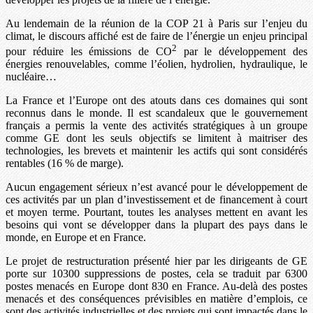
Au lendemain de la réunion de la COP 21 à Paris sur l’enjeu du
climat, le discours affiché est de faire de l’énergie un enjeu principal
2
pour réduire les émissions de CO
par le développement des
énergies renouvelables, comme l’éolien, hydrolien, hydraulique, le
nucléaire…
La France et l’Europe ont des atouts dans ces domaines qui sont
reconnus dans le monde. Il est scandaleux que le gouvernement
français a permis la vente des activités stratégiques à un groupe
comme GE dont les seuls objectifs se limitent à maitriser des
technologies, les brevets et maintenir les actifs qui sont considérés
rentables (16 % de marge).
Aucun engagement sérieux n’est avancé pour le développement de
ces activités par un plan d’investissement et de financement à court
et moyen terme. Pourtant, toutes les analyses mettent en avant les
besoins qui vont se développer dans la plupart des pays dans le
monde, en Europe et en France.
Le projet de restructuration présenté hier par les dirigeants de GE
porte sur 10300 suppressions de postes, cela se traduit par 6300
postes menacés en Europe dont 830 en France. Au-delà des postes
menacés et des conséquences prévisibles en matière d’emplois, ce
sont des activités industrielles et des projets qui sont impactés dans le