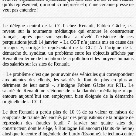
qu’ils représentent, qui sont ici méprisés et qu’une certaine presse ne
veut pas entendre !
Le délégué central de la CGT chez Renault, Fabien Gâche, est
revenu sur la tourmente médiatique qui entoure le constructeur
français, après que son syndicat a révélé l’existence de ces
perquisitions jeudi 14 janvier. « La CGT n’a jamais mis en cause des
trucages », corrige le représentant de la CGT. À l’origine de la
démarche du syndicat, un problème entre les objectifs affichés par
Renault en terme de limitation de la pollution et les moyens humains
des salariés sur les sites de Renault.
« Le problème c’est que pour avoir des véhicules qui correspondent
aux attentes des clients, les salariés le font de plus en plus au
détriment de leur santé », s’indigne Fabien Gâche sur RTL. Le
salarié de Renault ne s’étonne de « la flambée médiatique » qui
entoure aujourd’hui son employeur, bien éloignée de la démarche
originelle de la CGT.
Le titre Renault a perdu plus de 10 % de sa valeur en raison de
soupçons de fraude déclenchés par des perquisitions de la brigade de
répression des fraudes jeudi 7 janvier sur quatre sites du
constructeur, dont le siège, à Boulogne-Billancourt (Hauts-de-Seine)
ainsi que le centre d’ingénierie de Lardy (Essonne), le techno-centre