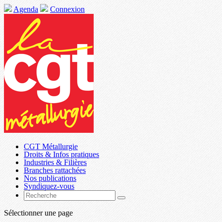
Agenda
Connexion
CGT Métallurgie
Droits & Infos pratiques
Industries & Filières
Branches rattachées
Nos publications
Syndiquez-vous
Sélectionner une page