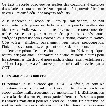
Ce tract n’aborde donc que les réalités des conditions d’exercices
des salariés et notamment de leur impossibilité à pouvoir faire leur
travail au mieux à défaut de moyens adéquats.
A la recherche du scoop, de l’info qui fait vendre, une part
importante de la presse se déchaine sur le pseudo parallèle des
tricheries de Volkswagen, sans une fois encore, se préoccuper des
réalités vécues et pourtant exprimées par les salariés toutes
catégories professionnelles confondues. Certains, comme
le Nouvel
Observateur
, affichent ouvertement leur seule préoccupation,
l’intérêt des actionnaires, en parlant de : « déroute boursière d’une
ampleur exceptionnelle : une chute qui a atteint 20 % en quelques
heures, effaçant ainsi l’équivalent de quatre milliards d’euros pour
les actionnaires. En début d’après-midi, la chute restait vertigineuse :
– 11 %. La panique a été causée par une information révélée par la
CGT »
Et les salariés dans tout cela !
Et pourtant, la seule chose que la CGT a révélé, ce sont les
conditions sociales des salariés et rien d’autre. La recherche du
scoop, amène malheureusement au mensonge, à la désinformation
avec à la clé, des conséquences particulièrement désastreuses pour
les salariés mais aussi pour les clients de Renault. En définitive, ce
sont les organisations syndicales qui font leur travail et les salariés