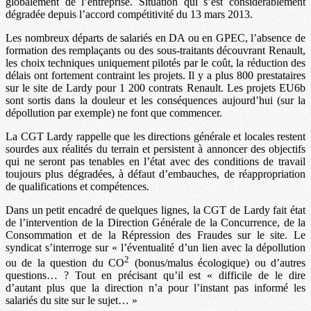
globalement de l’entreprise. Situation qui s’est considérablement
dégradée depuis l’accord compétitivité du 13 mars 2013.
Les nombreux départs de salariés en DA ou en GPEC, l’absence de
formation des remplaçants ou des sous-traitants découvrant Renault,
les choix techniques uniquement pilotés par le coût, la réduction des
délais ont fortement contraint les projets. Il y a plus 800 prestataires
sur le site de Lardy pour 1 200 contrats Renault. Les projets EU6b
sont sortis dans la douleur et les conséquences aujourd’hui (sur la
dépollution par exemple) ne font que commencer.
La CGT Lardy rappelle que les directions générale et locales restent
sourdes aux réalités du terrain et persistent à annoncer des objectifs
qui ne seront pas tenables en l’état avec des conditions de travail
toujours plus dégradées, à défaut d’embauches, de réappropriation
de qualifications et compétences.
Dans un petit encadré de quelques lignes, la CGT de Lardy fait état
de l’intervention de la Direction Générale de la Concurrence, de la
Consommation et de la Répression des Fraudes sur le site. Le
syndicat s’interroge sur « l’éventualité d’un lien avec la dépollution
2
ou de la question du CO
(bonus/malus écologique) ou d’autres
questions… ? Tout en précisant qu’il est « difficile de le dire
d’autant plus que la direction n’a pour l’instant pas informé les
salariés du site sur le sujet… »