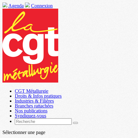
Agenda
Connexion
CGT Métallurgie
Droits & Infos pratiques
Industries & Filières
Branches rattachées
Nos publications
Syndiquez-vous
Sélectionner une page