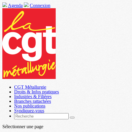
Agenda
Connexion
CGT Métallurgie
Droits & Infos pratiques
Industries & Filières
Branches rattachées
Nos publications
Syndiquez-vous
Sélectionner une page