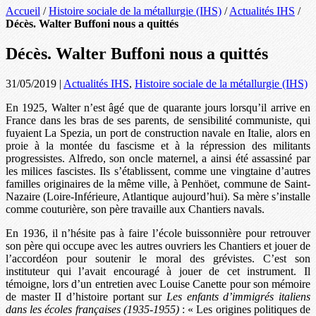
Accueil
/
Histoire sociale de la métallurgie (IHS)
/
Actualités IHS
/
Décès. Walter Buffoni nous a quittés
Décès. Walter Buffoni nous a quittés
31/05/2019
|
Actualités IHS
,
Histoire sociale de la métallurgie (IHS)
En 1925, Walter n’est âgé que de quarante jours lorsqu’il arrive en
France dans les bras de ses parents, de sensibilité communiste, qui
fuyaient La Spezia, un port de construction navale en Italie, alors en
proie à la montée du fascisme et à la répression des militants
progressistes. Alfredo, son oncle maternel, a ainsi été assassiné par
les milices fascistes. Ils s’établissent, comme une vingtaine d’autres
familles originaires de la même ville, à Penhöet, commune de Saint-
Nazaire (Loire-Inférieure, Atlantique aujourd’hui). Sa mère s’installe
comme couturière, son père travaille aux Chantiers navals.
En 1936, il n’hésite pas à faire l’école buissonnière pour retrouver
son père qui occupe avec les autres ouvriers les Chantiers et jouer de
l’accordéon pour soutenir le moral des grévistes. C’est son
instituteur qui l’avait encouragé à jouer de cet instrument. Il
témoigne, lors d’un entretien avec Louise Canette pour son mémoire
de master II d’histoire portant sur
Les enfants d’immigrés italiens
dans les écoles françaises (1935-1955)
: « Les origines politiques de