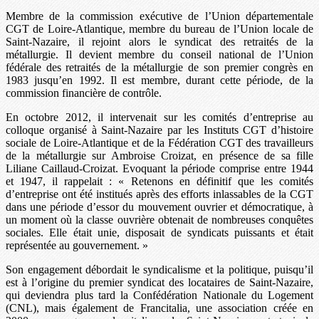
Membre de la commission exécutive de l’Union départementale
CGT de Loire-Atlantique, membre du bureau de l’Union locale de
Saint-Nazaire, il rejoint alors le syndicat des retraités de la
métallurgie. Il devient membre du conseil national de l’Union
fédérale des retraités de la métallurgie de son premier congrès en
1983 jusqu’en 1992. Il est membre, durant cette période, de la
commission financière de contrôle.
En octobre 2012, il intervenait sur les comités d’entreprise au
colloque organisé à Saint-Nazaire par les Instituts CGT d’histoire
sociale de Loire-Atlantique et de la Fédération CGT des travailleurs
de la métallurgie sur Ambroise Croizat, en présence de sa fille
Liliane Caillaud-Croizat. Evoquant la période comprise entre 1944
et 1947, il rappelait : « Retenons en définitif que les comités
d’entreprise ont été institués après des efforts inlassables de la CGT
dans une période d’essor du mouvement ouvrier et démocratique, à
un moment où la classe ouvrière obtenait de nombreuses conquêtes
sociales. Elle était unie, disposait de syndicats puissants et était
représentée au gouvernement. »
Son engagement débordait le syndicalisme et la politique, puisqu’il
est à l’origine du premier syndicat des locataires de Saint-Nazaire,
qui deviendra plus tard la Confédération Nationale du Logement
(CNL), mais également de Francitalia, une association créée en