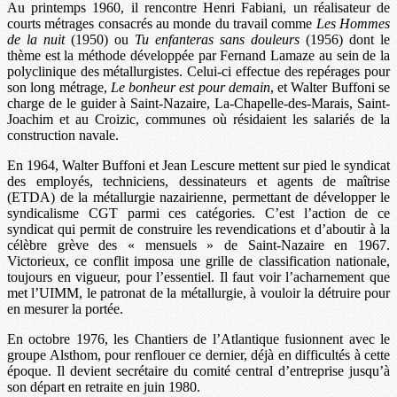
Au printemps 1960, il rencontre Henri Fabiani, un réalisateur de
courts métrages consacrés au monde du travail comme
Les Hommes
de la nuit
(1950) ou
Tu enfanteras sans douleurs
(1956) dont le
thème est la méthode développée par Fernand Lamaze au sein de la
polyclinique des métallurgistes. Celui-ci effectue des repérages pour
son long métrage,
Le bonheur est pour demain
, et Walter Buffoni se
charge de le guider à Saint-Nazaire, La-Chapelle-des-Marais, Saint-
Joachim et au Croizic, communes où résidaient les salariés de la
construction navale.
En 1964, Walter Buffoni et Jean Lescure mettent sur pied le syndicat
des employés, techniciens, dessinateurs et agents de maîtrise
(ETDA) de la métallurgie nazairienne, permettant de développer le
syndicalisme CGT parmi ces catégories. C’est l’action de ce
syndicat qui permit de construire les revendications et d’aboutir à la
célèbre grève des « mensuels » de Saint-Nazaire en 1967.
Victorieux, ce conflit imposa une grille de classification nationale,
toujours en vigueur, pour l’essentiel. Il faut voir l’acharnement que
met l’UIMM, le patronat de la métallurgie, à vouloir la détruire pour
en mesurer la portée.
En octobre 1976, les Chantiers de l’Atlantique fusionnent avec le
groupe Alsthom, pour renflouer ce dernier, déjà en difficultés à cette
époque. Il devient secrétaire du comité central d’entreprise jusqu’à
son départ en retraite en juin 1980.