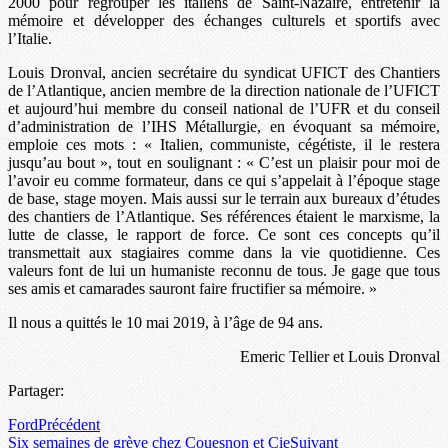
2000 pour regrouper les italiens de Saint-Nazaire, entretenir la
mémoire et développer des échanges culturels et sportifs avec
l’Italie.
Louis Dronval, ancien secrétaire du syndicat UFICT des Chantiers
de l’Atlantique, ancien membre de la direction nationale de l’UFICT
et aujourd’hui membre du conseil national de l’UFR et du conseil
d’administration de l’IHS Métallurgie, en évoquant sa mémoire,
emploie ces mots : « Italien, communiste, cégétiste, il le restera
jusqu’au bout », tout en soulignant : « C’est un plaisir pour moi de
l’avoir eu comme formateur, dans ce qui s’appelait à l’époque stage
de base, stage moyen. Mais aussi sur le terrain aux bureaux d’études
des chantiers de l’Atlantique. Ses références étaient le marxisme, la
lutte de classe, le rapport de force. Ce sont ces concepts qu’il
transmettait aux stagiaires comme dans la vie quotidienne. Ces
valeurs font de lui un humaniste reconnu de tous. Je gage que tous
ses amis et camarades sauront faire fructifier sa mémoire. »
Il nous a quittés le 10 mai 2019, à l’âge de 94 ans.
Emeric Tellier et Louis Dronval
Partager:
Ford
Précédent
Six semaines de grève chez Couesnon et Cie
Suivant