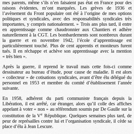
mes parents, même s’ils n’en faisaient pas état en France pour des
raisons évidentes, m’ont marquées. Les grèves de 1936 et
l’avènement du Front populaire ont été à l’origine de mes options
politiques et syndicales, avec des responsabilités syndicales très
importantes, y compris nationalement. » Trois ans plus tard, il entre
en apprentissage comme chaudronnier aux Chantiers et adhère
naturellement à la CGT. Les bombardements sont nombreux durant
la guerre et en novembre 1942, l’école d’apprentissage est
particulièrement touché. Plus de cent apprentis et moniteurs furent
tués. Il en réchappe et achève son apprentissage avec la mention
« très bien ».
Après la guerre, il reprend le travail mais cette fois-ci comme
dessinateur au bureau d’étude, pour cause de maladie. Il est alors
« collecteur » de cotisations syndicales, avant d’être élu délégué du
personnel en 1953 et membre du comité d’établissement l’année
suivante.
En 1958, adhérent du parti communiste français depuis la
Libération, il est arrêté, car étranger, alors qu’il colle des affiches
appelant à voter « non » au référendum soumis par De Gaulle sur la
e
constitution de la V
République. Quelques semaines plus tard, de
peur de représailles contre lui et l’organisation syndicale, il cède sa
place d’élu à Jean Lescure.