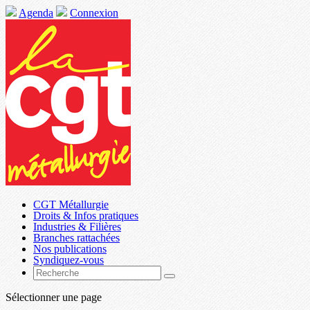
Agenda
Connexion
CGT Métallurgie
Droits & Infos pratiques
Industries & Filières
Branches rattachées
Nos publications
Syndiquez-vous
Sélectionner une page