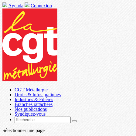
Agenda
Connexion
CGT Métallurgie
Droits & Infos pratiques
Industries & Filières
Branches rattachées
Nos publications
Syndiquez-vous
Sélectionner une page