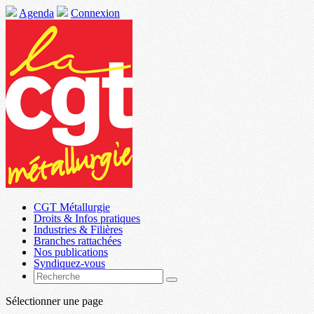
Agenda
Connexion
CGT Métallurgie
Droits & Infos pratiques
Industries & Filières
Branches rattachées
Nos publications
Syndiquez-vous
Sélectionner une page