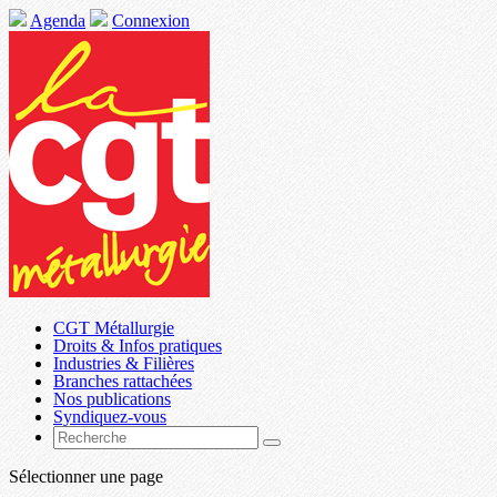
Agenda
Connexion
CGT Métallurgie
Droits & Infos pratiques
Industries & Filières
Branches rattachées
Nos publications
Syndiquez-vous
Sélectionner une page