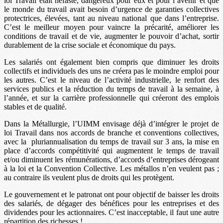
loi Travail était néfaste, dangereux pour eux et pour l’avenir et que
le monde du travail avait besoin d’urgence de garanties collectives
protectrices, élevées, tant au niveau national que dans l’entreprise.
C’est le meilleur moyen pour vaincre la précarité, améliorer les
conditions de travail et de vie, augmenter le pouvoir d’achat, sortir
durablement de la crise sociale et économique du pays.
Les salariés ont également bien compris que diminuer les droits
collectifs et individuels des uns ne créera pas le moindre emploi pour
les autres. C’est le niveau de l’activité industrielle, le renfort des
services publics et la réduction du temps de travail à la semaine, à
l’année, et sur la carrière professionnelle qui créeront des emplois
stables et de qualité.
Dans la Métallurgie, l’UIMM envisage déjà d’intégrer le projet de
loi Travail dans nos accords de branche et conventions collectives,
avec la pluriannualisation du temps de travail sur 3 ans, la mise en
place d’accords compétitivité qui augmentent le temps de travail
et/ou diminuent les rémunérations, d’accords d’entreprises dérogeant
à la loi et la Convention Collective. Les métallos n’en veulent pas ;
au contraire ils veulent plus de droits qui les protègent.
Le gouvernement et le patronat ont pour objectif de baisser les droits
des salariés, de dégager des bénéfices pour les entreprises et des
dividendes pour les actionnaires. C’est inacceptable, il faut une autre
répartition des richesses !