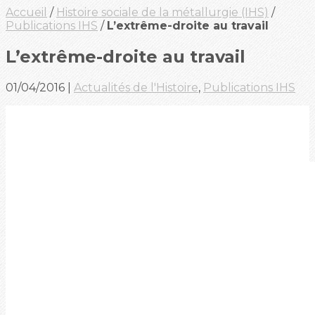
Accueil
/
Histoire sociale de la métallurgie (IHS)
/
Publications IHS
/
L’extrême-droite au travail
L’extrême-droite au travail
01/04/2016
|
Actualités de l'Histoire
,
Publications IHS