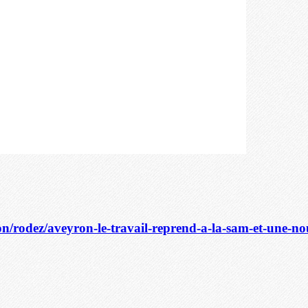
ron/rodez/aveyron-le-travail-reprend-a-la-sam-et-une-no