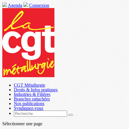
Agenda
Connexion
CGT Métallurgie
Droits & Infos pratiques
Industries & Filières
Branches rattachées
Nos publications
Syndiquez-vous
Sélectionner une page