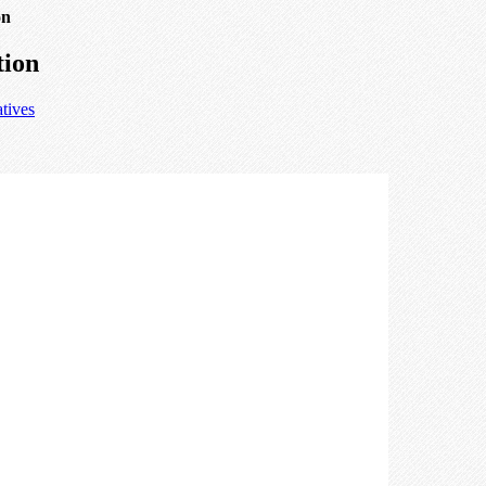
on
tion
atives