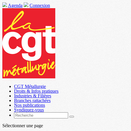
Agenda
Connexion
CGT Métallurgie
Droits & Infos pratiques
Industries & Filières
Branches rattachées
Nos publications
Syndiquez-vous
Sélectionner une page