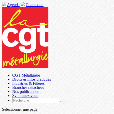
Agenda
Connexion
CGT Métallurgie
Droits & Infos pratiques
Industries & Filières
Branches rattachées
Nos publications
Syndiquez-vous
Sélectionner une page