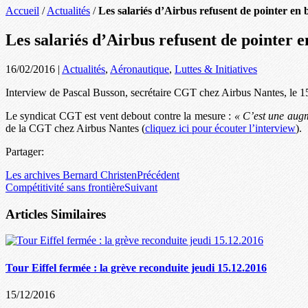
Accueil
/
Actualités
/
Les salariés d’Airbus refusent de pointer en b
Les salariés d’Airbus refusent de pointer e
16/02/2016
|
Actualités
,
Aéronautique
,
Luttes & Initiatives
Interview de Pascal Busson, secrétaire CGT chez Airbus Nantes, le 15
Le syndicat CGT est vent debout contre la mesure :
« C’est une augm
de la CGT chez Airbus Nantes (
cliquez ici pour écouter l’interview
).
Partager:
Les archives Bernard Christen
Précédent
Compétitivité sans frontière
Suivant
Articles Similaires
Tour Eiffel fermée : la grève reconduite jeudi 15.12.2016
15/12/2016