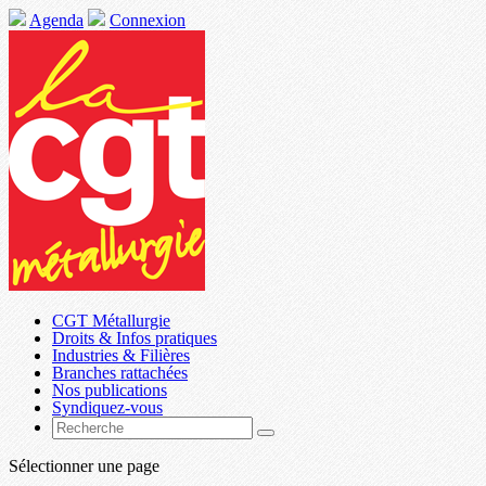
Agenda
Connexion
CGT Métallurgie
Droits & Infos pratiques
Industries & Filières
Branches rattachées
Nos publications
Syndiquez-vous
Sélectionner une page