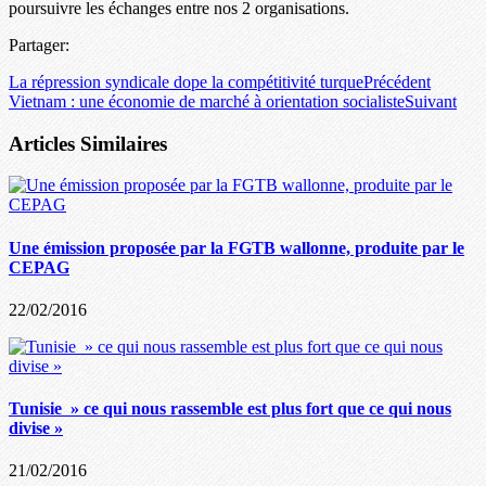
poursuivre les échanges entre nos 2 organisations.
Partager:
La répression syndicale dope la compétitivité turque
Précédent
Vietnam : une économie de marché à orientation socialiste
Suivant
Articles Similaires
Une émission proposée par la FGTB wallonne, produite par le
CEPAG
22/02/2016
Tunisie » ce qui nous rassemble est plus fort que ce qui nous
divise »
21/02/2016