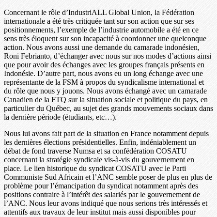
Concernant le rôle d’IndustriALL Global Union, la Fédération
internationale a été très critiquée tant sur son action que sur ses
positionnements, l’exemple de l’industrie automobile a été en ce
sens très éloquent sur son incapacité à coordonner une quelconque
action. Nous avons aussi une demande du camarade indonésien,
Roni Febrianto, d’échanger avec nous sur nos modes d’actions ainsi
que pour avoir des échanges avec les groupes français présents en
Indonésie. D’autre part, nous avons eu un long échange avec une
représentante de la FSM à propos du syndicalisme international et
du rôle que nous y jouons. Nous avons échangé avec un camarade
Canadien de la FTQ sur la situation sociale et politique du pays, en
particulier du Québec, au sujet des grands mouvements sociaux dans
la dernière période (étudiants, etc…).
Nous lui avons fait part de la situation en France notamment depuis
les dernières élections présidentielles. Enfin, indéniablement un
débat de fond traverse Numsa et sa confédération COSATU
concernant la stratégie syndicale vis-à-vis du gouvernement en
place. Le lien historique du syndicat COSATU avec le Parti
Communiste Sud Africain et l’ANC semble poser de plus en plus de
problème pour l’émancipation du syndicat notamment après des
positions contraire à l’intérêt des salariés par le gouvernement de
l’ANC. Nous leur avons indiqué que nous serions très intéressés et
attentifs aux travaux de leur institut mais aussi disponibles pour