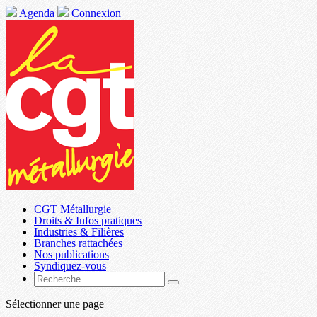
Agenda
Connexion
CGT Métallurgie
Droits & Infos pratiques
Industries & Filières
Branches rattachées
Nos publications
Syndiquez-vous
Sélectionner une page