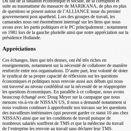
Du fait de la situation économique et sociale, de la corruption et
suite au traumatisme du massacre de MARIKANA, de plus en plus
de questions se posent autour de l’ALLIANCE issue du premier
gouvernement post apartheid. Lors des groupes de travail, les
camarades nous ont énormément interrogé sur les liens que nous
avons avec les partis politiques et le PC principalement ; notamment
en 1981 lors de la gauche plurielle ainsi que notre appréciation sur la
présidence Hollande.
Appréciations
Ces échanges, bien que très denses, ont été très riches en
enseignements, notamment sur la nécessité de collaborer de manière
renforcée entre nos organisations. D’autre part, leur volonté de doter
le syndicat de sa propre capacité de réflexions sur les questions
économiques et politiques nous renvoie aussi aux débats qui nous
ont traversé au niveau confédéral sur la nécessité de se réapproprier
les questions économiques. En parallèle à ce colloque, nous avons
beaucoup échangé avec Doug Meyer sur la campagne que nous
menons vis-à-vis de NISSAN US, il nous a demandé notamment si
nous voulions continuer à approfondir nos travaux sur les questions
des travailleurs intérimaires (qui peuvent garder ce statut 10 ans chez
NISSAN) ainsi que sur les conditions de travail puisque de
nombreux salariés souffrent de TMS et que la médecine du travail
de l’entreprise les renvoie au travail sans déclarer leur TMS.