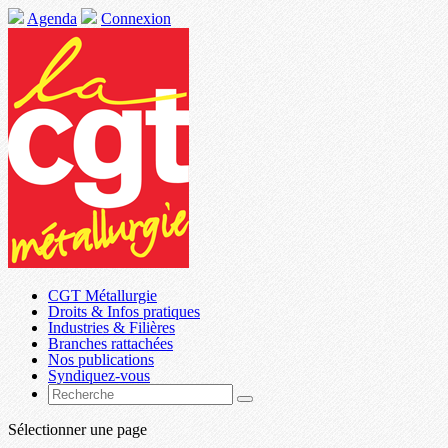
Agenda
Connexion
CGT Métallurgie
Droits & Infos pratiques
Industries & Filières
Branches rattachées
Nos publications
Syndiquez-vous
Sélectionner une page