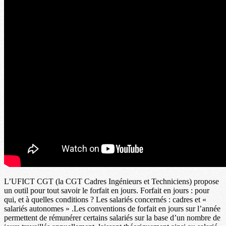
L’UFICT CGT (la CGT Cadres Ingénieurs et Techniciens) propose
un outil pour tout savoir le forfait en jours. Forfait en jours : pour
qui, et à quelles conditions ? Les salariés concernés : cadres et «
salariés autonomes » .Les conventions de forfait en jours sur l’année
permettent de rémunérer certains salariés sur la base d’un nombre de