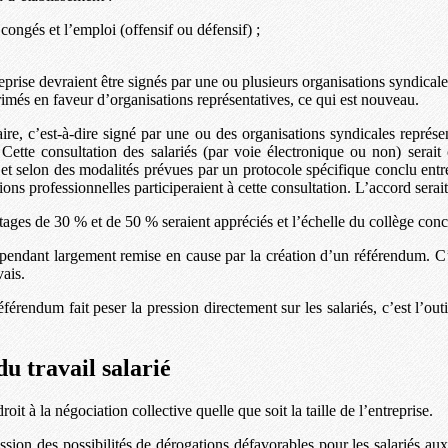
s congés et l’emploi (offensif ou défensif) ;
reprise devraient être signés par une ou plusieurs organisations syndicale
més en faveur d’organisations représentatives, ce qui est nouveau.
ire, c’est-à-dire signé par une ou des organisations syndicales représ
. Cette consultation des salariés (par voie électronique ou non) serai
et selon des modalités prévues par un protocole spécifique conclu entre 
ions professionnelles participeraient à cette consultation. L’accord serai
entages de 30 % et de 50 % seraient appréciés et l’échelle du collège con
cependant largement remise en cause par la création d’un référendum. C’
ais.
endum fait peser la pression directement sur les salariés, c’est l’outil
u travail salarié
oit à la négociation collective quelle que soit la taille de l’entreprise.
sion des possibilités de dérogations défavorables pour les salariés aux 