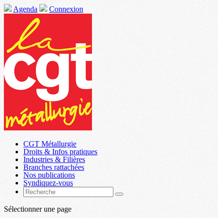
Agenda
Connexion
CGT Métallurgie
Droits & Infos pratiques
Industries & Filières
Branches rattachées
Nos publications
Syndiquez-vous
Sélectionner une page