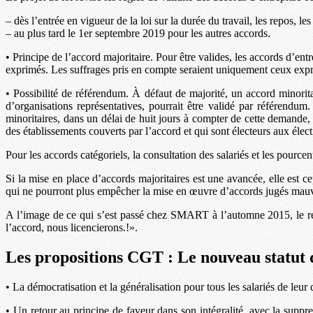
– dès l’entrée en vigueur de la loi sur la durée du travail, les repos, le
– au plus tard le 1er septembre 2019 pour les autres accords.
• Principe de l’accord majoritaire. Pour être valides, les accords d’ent
exprimés. Les suffrages pris en compte seraient uniquement ceux expri
• Possibilité de référendum. À défaut de majorité, un accord minorita
d’organisations représentatives, pourrait être validé par référendum
minoritaires, dans un délai de huit jours à compter de cette demande, 
des établissements couverts par l’accord et qui sont électeurs aux élect
Pour les accords catégoriels, la consultation des salariés et les pourc
Si la mise en place d’accords majoritaires est une avancée, elle est 
qui ne pourront plus empêcher la mise en œuvre d’accords jugés mauv
A l’image de ce qui s’est passé chez SMART à l’automne 2015, le référ
l’accord, nous licencierons.!».
Les propositions CGT : Le nouveau statut d
• La démocratisation et la généralisation pour tous les salariés de leur dr
• Un retour au principe de faveur dans son intégralité, avec la suppres