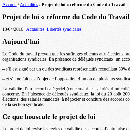
Accueil
/
Actualités
/
Projet de loi « réforme du Code du Travail » :
Projet de loi « réforme du Code du Travail 
13/04/2016
|
Actualités
,
Libertés syndicales
Aujourd’hui
Le Code du travail prévoit que les suffrages obtenus aux élections prof
organisations syndicales. En présence de délégués syndicaux, un accor
– s’il est signé par un ou des syndicats représentatifs recueillant 30%
– et s’il ne fait pas l’objet de l’opposition d’un ou de plusieurs syndic
La validité d’un accord catégoriel (concernant les salariés d’un co
concerné. En l’absence de délégués syndicaux, la loi du 20 août 2008
élections, des salariés mandatés, à négocier et conclure des accords co
de la section syndicale.
Ce que bouscule le projet de loi
Le projet de loi révise les règles de validité des accords d’entreprise o