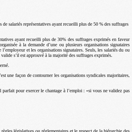
s de salariés représentatives ayant recueilli plus de 50 % des suffrages
entatives ayant recueilli plus de 30% des suffrages exprimés en faveur
t organisée à la demande d’une ou plusieurs organisations signataires
l’employeur et les organisations signataires. Seuls, les salariés du ou
t valide s’il est approuvé à la majorité des suffrages exprimés.
cerné.
est une façon de contourner les organisations syndicales majoritaires,
 parfait pour exercer le chantage à l’emploi : «si vous ne validez pas
règles législatives ou réglementaires et le respect de la hiérarchie des