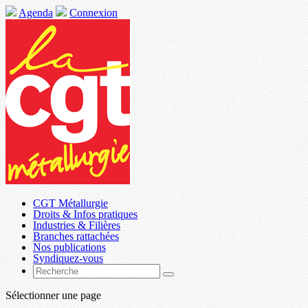
Agenda
Connexion
CGT Métallurgie
Droits & Infos pratiques
Industries & Filières
Branches rattachées
Nos publications
Syndiquez-vous
Sélectionner une page