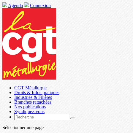
Agenda
Connexion
CGT Métallurgie
Droits & Infos pratiques
Industries & Filières
Branches rattachées
Nos publications
Syndiquez-vous
Sélectionner une page