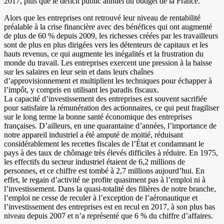
2017, plus que le déficit public annuel du budget de la France.
Alors que les entreprises ont retrouvé leur niveau de rentabilité
préalable à la crise financière avec des bénéfices qui ont augmenté
de plus de 60 % depuis 2009, les richesses créées par les travailleurs
sont de plus en plus dirigées vers les détenteurs de capitaux et les
hauts revenus, ce qui augmente les inégalités et la frustration du
monde du travail. Les entreprises exercent une pression à la baisse
sur les salaires en leur sein et dans leurs chaînes
d’approvisionnement et multiplient les techniques pour échapper à
l’impôt, y compris en utilisant les paradis fiscaux.
La capacité d’investissement des entreprises est souvent sacrifiée
pour satisfaire la rémunération des actionnaires, ce qui peut fragiliser
sur le long terme la bonne santé économique des entreprises
françaises. D’ailleurs, en une quarantaine d’années, l’importance de
notre appareil industriel a été amputé de moitié, réduisant
considérablement les recettes fiscales de l’État et condamnant le
pays à des taux de chômage très élevés difficiles à réduire. En 1975,
les effectifs du secteur industriel étaient de 6,2 millions de
personnes, et ce chiffre est tombé à 2,7 millions aujourd’hui. En
effet, le regain d’activité ne profite quasiment pas à l’emploi ni à
l’investissement. Dans la quasi-totalité des filières de notre branche,
l’emploi ne cesse de reculer à l’exception de l’aéronautique et
l’investissement des entreprises est en recul en 2017, à son plus bas
niveau depuis 2007 et n’a représenté que 6 % du chiffre d’affaires.