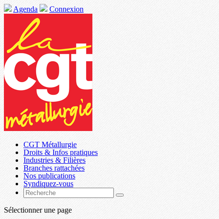
Agenda
Connexion
CGT Métallurgie
Droits & Infos pratiques
Industries & Filières
Branches rattachées
Nos publications
Syndiquez-vous
Sélectionner une page