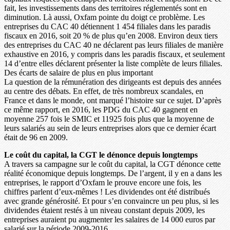
fait, les investissements dans des territoires réglementés sont en
diminution. Là aussi, Oxfam pointe du doigt ce problème. Les
entreprises du CAC 40 détiennent 1 454 filiales dans les paradis
fiscaux en 2016, soit 20 % de plus qu’en 2008. Environ deux tiers
des entreprises du CAC 40 ne déclarent pas leurs filiales de manière
exhaustive en 2016, y compris dans les paradis fiscaux, et seulement
14 d’entre elles déclarent présenter la liste complète de leurs filiales.
Des écarts de salaire de plus en plus important
La question de la rémunération des dirigeants est depuis des années
au centre des débats. En effet, de très nombreux scandales, en
France et dans le monde, ont marqué l’histoire sur ce sujet. D’après
ce même rapport, en 2016, les PDG du CAC 40 gagnent en
moyenne 257 fois le SMIC et 11925 fois plus que la moyenne de
leurs salariés au sein de leurs entreprises alors que ce dernier écart
était de 96 en 2009.
Le coût du capital, la CGT le dénonce depuis longtemps
A travers sa campagne sur le coût du capital, la CGT dénonce cette
réalité économique depuis longtemps. De l’argent, il y en a dans les
entreprises, le rapport d’Oxfam le prouve encore une fois, les
chiffres parlent d’eux-mêmes ! Les dividendes ont été distribués
avec grande générosité. Et pour s’en convaincre un peu plus, si les
dividendes étaient restés à un niveau constant depuis 2009, les
entreprises auraient pu augmenter les salaires de 14 000 euros par
salarié sur la période 2009-2016.