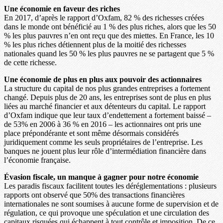
Une économie en faveur des riches
En 2017, d’après le rapport d’Oxfam, 82 % des richesses créées
dans le monde ont bénéficié au 1 % des plus riches, alors que les 50
% les plus pauvres n’en ont reçu que des miettes. En France, les 10
% les plus riches détiennent plus de la moitié des richesses
nationales quand les 50 % les plus pauvres ne se partagent que 5 %
de cette richesse.
Une économie de plus en plus aux pouvoir des actionnaires
La structure du capital de nos plus grandes entreprises a fortement
changé. Depuis plus de 20 ans, les entreprises sont de plus en plus
liées au marché financier et aux détenteurs du capital. Le rapport
d’Oxfam indique que leur taux d’endettement a fortement baissé –
de 53% en 2006 à 36 % en 2016 – les actionnaires ont pris une
place prépondérante et sont même désormais considérés
juridiquement comme les seuls propriétaires de l’entreprise. Les
banques ne jouent plus leur rôle d’intermédiation financière dans
l’économie française.
Évasion fiscale, un manque à gagner pour notre économie
Les paradis fiscaux facilitent toutes les déréglementations : plusieurs
rapports ont observé que 50% des transactions financières
internationales ne sont soumises à aucune forme de supervision et de
régulation, ce qui provoque une spéculation et une circulation des
capitaux risquées qui échappent à tout contrôle et imposition. De ce