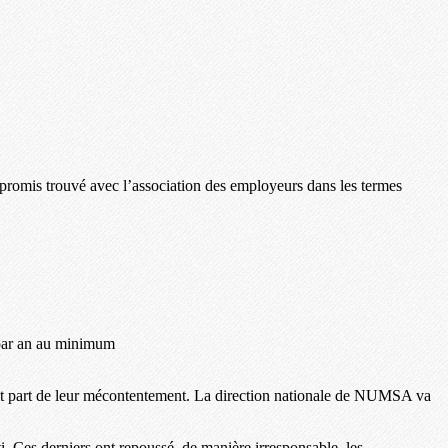
promis trouvé avec l’association des employeurs dans les termes
d par an au minimum
ait part de leur mécontentement. La direction nationale de NUMSA va
i. Ces derniers ont repoussé, de manière irresponsable, les