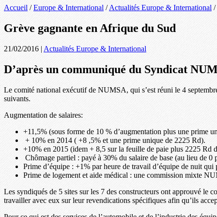
Accueil
/
Europe & International
/
Actualités Europe & International
Grève gagnante en Afrique du Sud
21/02/2016
|
Actualités Europe & International
D’après un communiqué du Syndicat NU
Le comité national exécutif de NUMSA, qui s’est réuni le 4 septembr
suivants.
Augmentation de salaires:
+11,5% (sous forme de 10 % d’augmentation plus une prime u
+ 10% en 2014 ( +8 ,5% et une prime unique de 2225 Rd).
+10% en 2015 (idem + 8,5 sur la feuille de paie plus 2225 Rd 
Chômage partiel : payé à 30% du salaire de base (au lieu de 
Prime d’équipe : +1% par heure de travail d’équipe de nuit qui
Prime de logement et aide médical : une commission mixte NU
Les syndiqués de 5 sites sur les 7 des constructeurs ont approuvé l
travailler avec eux sur leur revendications spécifiques afin qu’ils accep
Pour ce qui est des services de l’automobile et de l’industrie des équ