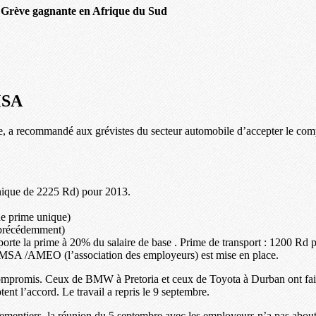
/
Grève gagnante en Afrique du Sud
MSA
e, a recommandé aux grévistes du secteur automobile d’accepter le com
nique de 2225 Rd) pour 2013.
de prime unique)
0 précédemment)
 porte la prime à 20% du salaire de base . Prime de transport : 1200 R
MSA /AMEO (l’association des employeurs) est mise en place.
e compromis. Ceux de BMW à Pretoria et ceux de Toyota à Durban ont f
tent l’accord. Le travail a repris le 9 septembre.
ipementiers, la réunion du 5 septembre avec les employeurs n’a pas about