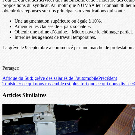
propositions du syndicat. Au motif que NUMSA leur donnait 48 heures
obtenir des réponses sur nos principales revendications qui sont :
Une augmentation supérieure ou égale à 10%.
Amender les clauses de « paix sociale ».
Obtenir une prime d’équipe. . Mieux payer le chômage partiel.
Interdire les agences de travail temporaires.
La grève le 9 septembre a commencé par une marche de protestat
Partager:
Afrique du Sud: grève des salariés de l’automobile
Précédent
Tunisie » ce qui nous rassemble est plus fort que ce qui nous divise »
Articles Similaires