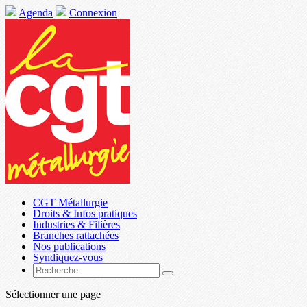
Agenda
Connexion
CGT Métallurgie
Droits & Infos pratiques
Industries & Filières
Branches rattachées
Nos publications
Syndiquez-vous
Sélectionner une page