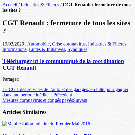
Accueil
/
Industries & Filières
/
CGT Renault : fermeture de tous
les sites ?
CGT Renault : fermeture de tous les sites
?
19/03/2020
|
Automobile
,
Crise coronavirus
,
Industries & Filières
,
Informations
,
Luttes & Initiatives
,
Syndiqués
Télécharger ici le communiqué de la coordination
CGT Renault
Partager:
La CGT des services de l’auto et des garages, en lutte pour gagner
dans une période inédite…
Précédent
Mesures coronavirus et congés payés
Suivant
Articles Similaires