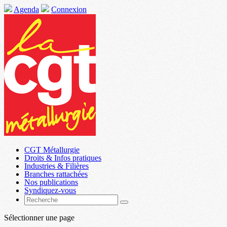
Agenda
Connexion
CGT Métallurgie
Droits & Infos pratiques
Industries & Filières
Branches rattachées
Nos publications
Syndiquez-vous
Sélectionner une page