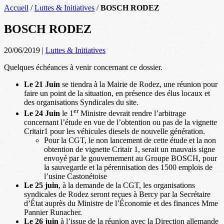
Accueil
/
Luttes & Initiatives
/
BOSCH RODEZ
BOSCH RODEZ
20/06/2019
|
Luttes & Initiatives
Quelques échéances à venir concernant ce dossier.
Le 21 Juin
se tiendra à la Mairie de Rodez, une réunion pour
faire un point de la situation, en présence des élus locaux et
des organisations Syndicales du site.
er
Le 24 Juin
le 1
Ministre devrait rendre l’arbitrage
concernant l’étude en vue de l’obtention ou pas de la vignette
Critair1 pour les véhicules diesels de nouvelle génération.
Pour la CGT, le non lancement de cette étude et la non
obtention de vignette Critair 1, serait un mauvais signe
envoyé par le gouvernement au Groupe BOSCH, pour
la sauvegarde et la pérennisation des 1500 emplois de
l’usine Castonétoise
Le 25 juin
, à la demande de la CGT, les organisations
syndicales de Rodez seront reçues à Bercy par la Secrétaire
d’État auprès du Ministre de l’Économie et des finances Mme
Pannier Runacher.
Le 26 juin
à l’issue de la réunion avec la Direction allemande