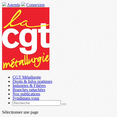
Agenda
Connexion
CGT Métallurgie
Droits & Infos pratiques
Industries & Filières
Branches rattachées
Nos publications
Syndiquez-vous
Sélectionner une page