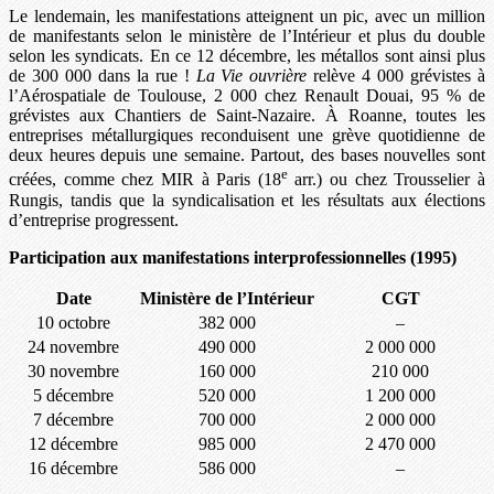
Le lendemain, les manifestations atteignent un pic, avec un million
de manifestants selon le ministère de l’Intérieur et plus du double
selon les syndicats. En ce 12 décembre, les métallos sont ainsi plus
de 300 000 dans la rue !
La Vie ouvrière
relève 4 000 grévistes à
l’Aérospatiale de Toulouse, 2 000 chez Renault Douai, 95 % de
grévistes aux Chantiers de Saint-Nazaire. À Roanne, toutes les
entreprises métallurgiques reconduisent une grève quotidienne de
deux heures depuis une semaine. Partout, des bases nouvelles sont
e
créées, comme chez MIR à Paris (18
arr.) ou chez Trousselier à
Rungis, tandis que la syndicalisation et les résultats aux élections
d’entreprise progressent.
Participation aux manifestations interprofessionnelles (1995)
Date
Ministère de l’Intérieur
CGT
10 octobre
382 000
–
24 novembre
490 000
2 000 000
30 novembre
160 000
210 000
5 décembre
520 000
1 200 000
7 décembre
700 000
2 000 000
12 décembre
985 000
2 470 000
16 décembre
586 000
–