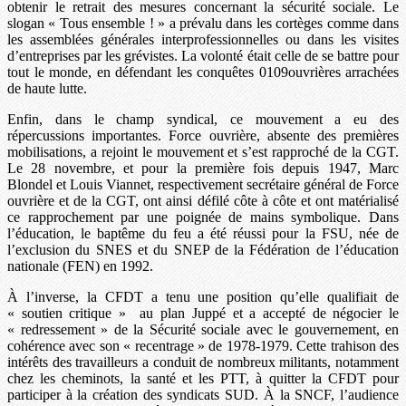
obtenir le retrait des mesures concernant la sécurité sociale. Le
slogan « Tous ensemble ! » a prévalu dans les cortèges comme dans
les assemblées générales interprofessionnelles ou dans les visites
d’entreprises par les grévistes. La volonté était celle de se battre pour
tout le monde, en défendant les conquêtes 0109ouvrières arrachées
de haute lutte.
Enfin, dans le champ syndical, ce mouvement a eu des
répercussions importantes. Force ouvrière, absente des premières
mobilisations, a rejoint le mouvement et s’est rapproché de la CGT.
Le 28 novembre, et pour la première fois depuis 1947, Marc
Blondel et Louis Viannet, respectivement secrétaire général de Force
ouvrière et de la CGT, ont ainsi défilé côte à côte et ont matérialisé
ce rapprochement par une poignée de mains symbolique. Dans
l’éducation, le baptême du feu a été réussi pour la FSU, née de
l’exclusion du SNES et du SNEP de la Fédération de l’éducation
nationale (FEN) en 1992.
À l’inverse, la CFDT a tenu une position qu’elle qualifiait de
« soutien critique » au plan Juppé et a accepté de négocier le
« redressement » de la Sécurité sociale avec le gouvernement, en
cohérence avec son « recentrage » de 1978-1979. Cette trahison des
intérêts des travailleurs a conduit de nombreux militants, notamment
chez les cheminots, la santé et les PTT, à quitter la CFDT pour
participer à la création des syndicats SUD. À la SNCF, l’audience