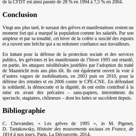
de la CFDT est ainsi passée de 28 % en 1994 à 7,5 % en 2004.
Conclusion
Vingt ans plus tard, le sursaut des grèves et manifestations restent un
moment fort qui a marqué la population comme les salariés. Par son
ampleur et par sa tonalité, cet hiver de la colère a suscité des espoirs
et a ouvert une brèche qui a su redonner confiance aux travailleurs.
En luttant pour la défense de la protection sociale et des services
publics, les grévistes et les manifestants de l’hiver 1995 ont retardé,
en partie, les attaques néolibérales justifiées par l’adoption du traité
de Maastricht trois ans plus tôt. Ils ont également ouvert la voie à
d’autres vagues de mobilisations, en 2003 puis en 2010, pour la
défense des retraites et en 2006 contre le CPE-CNE. En défendant
la solidarité, la démocratie et la dignité, ils ont enfin contribué à la
mise en avant des précaires – sans-papiers, intermittents du
spectacle, stagiaires, chômeurs – dont les luttes se succèdent depuis.
Bibliographie
C. Chevandier, « Les grèves de 1995 »,
in
M. Pigenet,
D. Tartakowsky,
Histoire des mouvements sociaux en France, de
1814 à nos jours
, Paris, La Découverte, 2014.