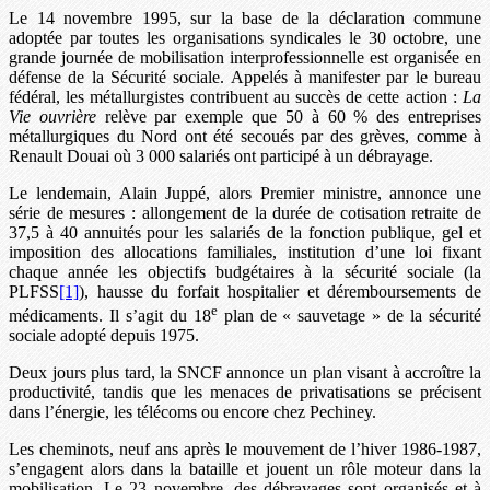
Le 14 novembre 1995, sur la base de la déclaration commune
adoptée par toutes les organisations syndicales le 30 octobre, une
grande journée de mobilisation interprofessionnelle est organisée en
défense de la Sécurité sociale. Appelés à manifester par le bureau
fédéral, les métallurgistes contribuent au succès de cette action :
La
Vie ouvrière
relève par exemple que 50 à 60 % des entreprises
métallurgiques du Nord ont été secoués par des grèves, comme à
Renault Douai où 3 000 salariés ont participé à un débrayage.
Le lendemain, Alain Juppé, alors Premier ministre, annonce une
série de mesures : allongement de la durée de cotisation retraite de
37,5 à 40 annuités pour les salariés de la fonction publique, gel et
imposition des allocations familiales, institution d’une loi fixant
chaque année les objectifs budgétaires à la sécurité sociale (la
PLFSS
[1]
), hausse du forfait hospitalier et déremboursements de
e
médicaments. Il s’agit du 18
plan de « sauvetage » de la sécurité
sociale adopté depuis 1975.
Deux jours plus tard, la SNCF annonce un plan visant à accroître la
productivité, tandis que les menaces de privatisations se précisent
dans l’énergie, les télécoms ou encore chez Pechiney.
Les cheminots, neuf ans après le mouvement de l’hiver 1986-1987,
s’engagent alors dans la bataille et jouent un rôle moteur dans la
mobilisation. Le 23 novembre, des débrayages sont organisés et à