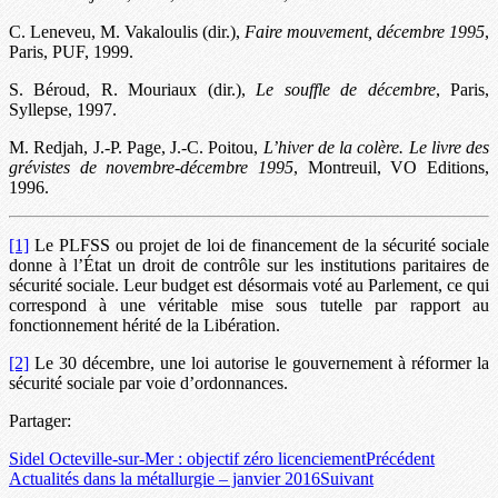
C. Leneveu, M. Vakaloulis (dir.),
Faire mouvement, décembre 1995
,
Paris, PUF, 1999.
S. Béroud, R. Mouriaux (dir.),
Le souffle de décembre
, Paris,
Syllepse, 1997.
M. Redjah, J.-P. Page, J.-C. Poitou,
L’hiver de la colère. Le livre des
grévistes de novembre-décembre 1995
, Montreuil, VO Editions,
1996.
[1]
Le PLFSS ou projet de loi de financement de la sécurité sociale
donne à l’État un droit de contrôle sur les institutions paritaires de
sécurité sociale. Leur budget est désormais voté au Parlement, ce qui
correspond à une véritable mise sous tutelle par rapport au
fonctionnement hérité de la Libération.
[2]
Le 30 décembre, une loi autorise le gouvernement à réformer la
sécurité sociale par voie d’ordonnances.
Partager:
Sidel Octeville-sur-Mer : objectif zéro licenciement
Précédent
Actualités dans la métallurgie – janvier 2016
Suivant