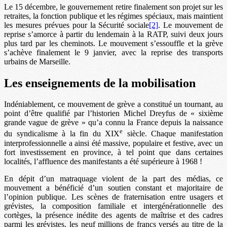
Le 15 décembre, le gouvernement retire finalement son projet sur les
retraites, la fonction publique et les régimes spéciaux, mais maintient
les mesures prévues pour la Sécurité sociale
[2]
. Le mouvement de
reprise s’amorce à partir du lendemain à la RATP, suivi deux jours
plus tard par les cheminots. Le mouvement s’essouffle et la grève
s’achève finalement le 9 janvier, avec la reprise des transports
urbains de Marseille.
Les enseignements de la mobilisation
Indéniablement, ce mouvement de grève a constitué un tournant, au
point d’être qualifié par l’historien Michel Dreyfus de « sixième
grande vague de grève » qu’a connu la France depuis la naissance
e
du syndicalisme à la fin du XIX
siècle. Chaque manifestation
interprofessionnelle a ainsi été massive, populaire et festive, avec un
fort investissement en province, à tel point que dans certaines
localités, l’affluence des manifestants a été supérieure à 1968 !
En dépit d’un matraquage violent de la part des médias, ce
mouvement a bénéficié d’un soutien constant et majoritaire de
l’opinion publique. Les scènes de fraternisation entre usagers et
grévistes, la composition familiale et intergénérationnelle des
cortèges, la présence inédite des agents de maîtrise et des cadres
parmi les grévistes, les neuf millions de francs versés au titre de la