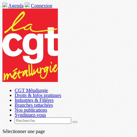
Agenda
Connexion
CGT Métallurgie
Droits & Infos pratiques
Industries & Filières
Branches rattachées
Nos publications
Syndiquez-vous
Sélectionner une page