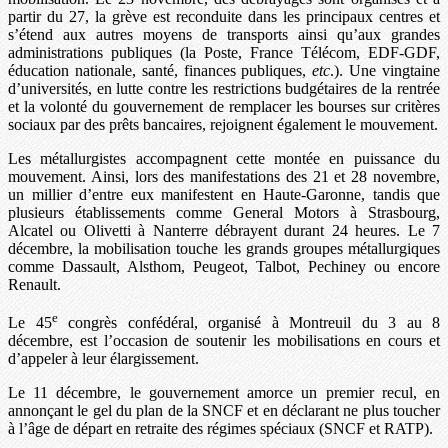
partir du 27, la grève est reconduite dans les principaux centres et
s’étend aux autres moyens de transports ainsi qu’aux grandes
administrations publiques (la Poste, France Télécom, EDF-GDF,
éducation nationale, santé, finances publiques,
etc
.). Une vingtaine
d’universités, en lutte contre les restrictions budgétaires de la rentrée
et la volonté du gouvernement de remplacer les bourses sur critères
sociaux par des prêts bancaires, rejoignent également le mouvement.
Les métallurgistes accompagnent cette montée en puissance du
mouvement. Ainsi, lors des manifestations des 21 et 28 novembre,
un millier d’entre eux manifestent en Haute-Garonne, tandis que
plusieurs établissements comme General Motors à Strasbourg,
Alcatel ou Olivetti à Nanterre débrayent durant 24 heures. Le 7
décembre, la mobilisation touche les grands groupes métallurgiques
comme Dassault, Alsthom, Peugeot, Talbot, Pechiney ou encore
Renault.
e
Le 45
congrès confédéral, organisé à Montreuil du 3 au 8
décembre, est l’occasion de soutenir les mobilisations en cours et
d’appeler à leur élargissement.
Le 11 décembre, le gouvernement amorce un premier recul, en
annonçant le gel du plan de la SNCF et en déclarant ne plus toucher
à l’âge de départ en retraite des régimes spéciaux (SNCF et RATP).