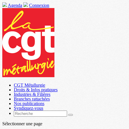
Agenda
Connexion
CGT Métallurgie
Droits & Infos pratiques
Industries & Filières
Branches rattachées
Nos publications
Syndiquez-vous
Sélectionner une page