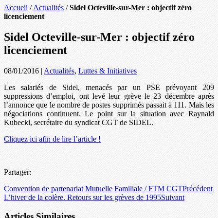
Accueil
/
Actualités
/
Sidel Octeville-sur-Mer : objectif zéro
licenciement
Sidel Octeville-sur-Mer : objectif zéro
licenciement
08/01/2016
|
Actualités
,
Luttes & Initiatives
Les salariés de Sidel, menacés par un PSE prévoyant 209
suppressions d’emploi, ont levé leur grève le 23 décembre après
l’annonce que le nombre de postes supprimés passait à 111. Mais les
négociations continuent. Le point sur la situation avec Raynald
Kubecki, secrétaire du syndicat CGT de SIDEL.
Cliquez ici afin de lire l’article !
Partager:
Convention de partenariat Mutuelle Familiale / FTM CGT
Précédent
L’hiver de la colère. Retours sur les grèves de 1995
Suivant
Articles Similaires