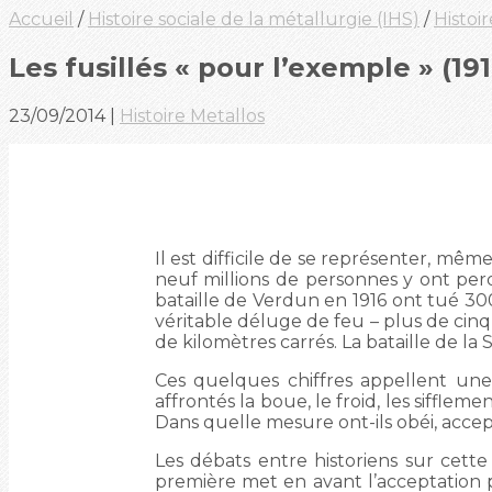
Accueil
/
Histoire sociale de la métallurgie (IHS)
/
Histoi
Les fusillés « pour l’exemple » (191
23/09/2014
|
Histoire Metallos
Il est difficile de se représenter, même
neuf millions de personnes y ont perd
bataille de Verdun en 1916 ont tué 3
véritable déluge de feu – plus de cinq
de kilomètres carrés. La bataille de la
Ces quelques chiffres appellent un
affrontés la boue, le froid, les siffleme
Dans quelle mesure ont-ils obéi, accep
Les débats entre historiens sur cette 
première met en avant l’acceptation pa