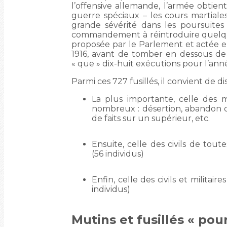
l’offensive allemande, l’armée obtie
guerre spéciaux – les cours martiale
grande sévérité dans les poursuite
commandement à réintroduire quelques ga
proposée par le Parlement et actée en 
1916, avant de tomber en dessous de 
« que » dix-huit exécutions pour l’anné
Parmi ces 727 fusillés, il convient de di
La plus importante, celle des m
nombreux : désertion, abandon de
de faits sur un supérieur, etc.
Ensuite, celle des civils de tou
(56 individus)
Enfin, celle des civils et milit
individus)
Mutins et fusillés « pou