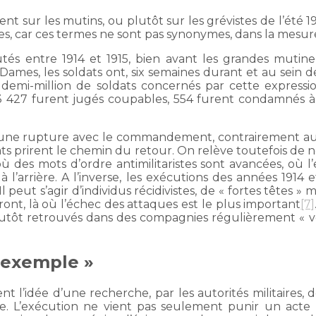
ent sur les mutins, ou plutôt sur les grévistes de l’été 1
es, car ces termes ne sont pas synonymes, dans la mesure
tés entre 1914 et 1915, bien avant les grandes mutine
mes, les soldats ont, six semaines durant et au sein de
 demi-million de soldats concernés par cette express
3 427 furent jugés coupables, 554 furent condamnés à
une rupture avec le commandement, contrairement aux 
ts prirent le chemin du retour. On relève toutefois de
des mots d’ordre antimilitaristes sont avancées, où l
l’arrière. A l’inverse, les exécutions des années 1914
. Il peut s’agir d’individus récidivistes, de « fortes têtes
ont, là où l’échec des attaques est le plus important
[7]
 plutôt retrouvés dans des compagnies régulièrement « 
’exemple »
nt l’idée d’une recherche, par les autorités militaires, 
ine. L’exécution ne vient pas seulement punir un act