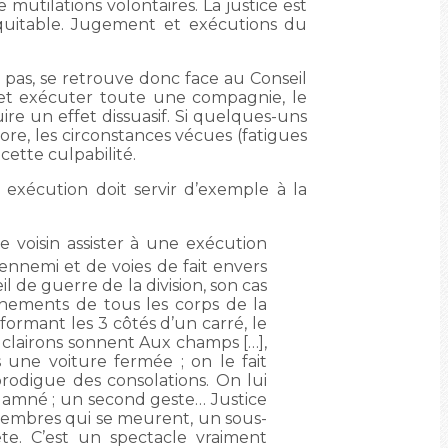
mutilations volontaires. La justice est
équitable. Jugement et exécutions du
e pas, se retrouve donc face au Conseil
 et exécuter toute une compagnie, le
e un effet dissuasif. Si quelques-uns
core, les circonstances vécues (fatigues
ette culpabilité.
exécution doit servir d’exemple à la
 voisin assister à une exécution
ennemi et de voies de fait envers
l de guerre de la division, son cas
achements de tous les corps de la
ormant les 3 côtés d’un carré, le
 clairons sonnent Aux champs […],
 une voiture fermée ; on le fait
rodigue des consolations. On lui
ndamné ; un second geste… Justice
membres qui se meurent, un sous-
te. C’est un spectacle vraiment