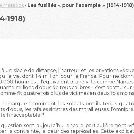
re Metallos
/
Les fusillés « pour l’exemple » (1914-1918)
4-1918)
 à un siècle de distance, l’horreur et les privations vécu
u la vie, dont 1,4 million pour la France. Pour ne don
00 000 hommes – l’équivalent d’une ville comme Nantes 
uante millions d’obus de tous calibres – s’est abattu s
 Somme fit quatre fois plus de victimes en deux fois moin
e remarque : comment les soldats ont-ils tenus quat
nts d’obus, les rafales sinistres des mitrailleuses, l’omni
té l’inacceptable ?
question sont aujourd’hui encore particulièrement vifs.
r la contrainte, la peur des représailles. Cette explica