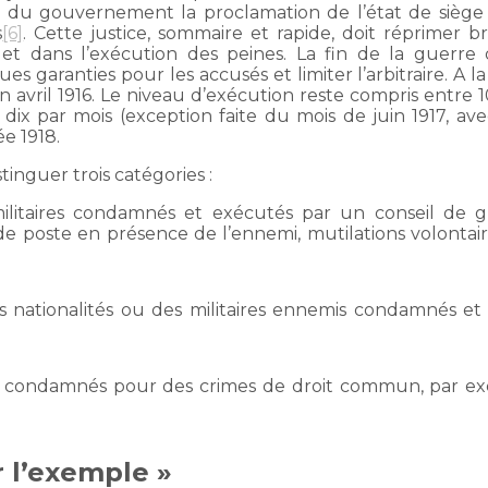
nt du gouvernement la proclamation de l’état de siège 
s
[6]
. Cette justice, sommaire et rapide, doit réprimer b
s et dans l’exécution des peines. La fin de la guer
ranties pour les accusés et limiter l’arbitraire. A la f
avril 1916. Le niveau d’exécution reste compris entre 1
dix par mois (exception faite du mois de juin 1917, av
e 1918.
stinguer trois catégories :
ilitaires condamnés et exécutés par un conseil de gu
 poste en présence de l’ennemi, mutilations volontaire
tes nationalités ou des militaires ennemis condamnés e
aires condamnés pour des crimes de droit commun, par exe
r l’exemple »