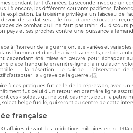
mmes pendant tant d’années. La seconde invoque un c
. Là encore, les différents courants pacifistes, l’absen
e explication. La troisième privilégie un faisceau de fact
devoir de soldat serait le fruit d’une éducation reçue pa
rades de combat qu’il ne faut pas trahir, du discours pa
 son pays et ses proches contre une puissance allema
s face à l’horreur de la guerre ont été variées et variabl
 dans l’humour et dans les divertissements, certains enfin
nt cependant été mises en œuvre pour échapper au qu
une place tranquille en arrière-ligne ; la mutilation volont
lle – ; la désertion ; le suicide ; l’observation de 
tif d’attaquer, la « grève de la guerre »
[3]
.
 à ces pratiques fut celle de la répression, avec un 
châtiment fut celui d’un retour en première ligne assorti
 ces « soldats qui ne sont pas morts pour la patrie mais
, soldat belge fusillé, qui seront au centre de cette inte
mée française
ffaires devant les juridictions militaires entre 1914