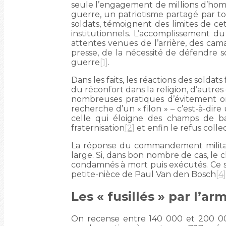
seule l’engagement de millions d’ho
guerre, un patriotisme partagé par tous
soldats, témoignent des limites de cett
institutionnels. L’accomplissement du 
attentes venues de l’arrière, des cama
presse, de la nécessité de défendre
guerre
[1]
.
Dans les faits, les réactions des soldat
du réconfort dans la religion, d’autres
nombreuses pratiques d’évitement o
recherche d’un « filon » – c’est-à-dire 
celle qui éloigne des champs de batai
fraternisation
[2]
et enfin le refus collec
La réponse du commandement militaire
large. Si, dans bon nombre de cas, le 
condamnés à mort puis exécutés. Ce sont
petite-nièce de Paul Van den Bosch
[4]
Les « fusillés » par l’ar
On recense entre 140 000 et 200 000 a