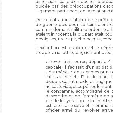
dimension : celle d’empêcher la propag
guidée par des préoccupations disci
jugement participent de la relation d’a
Des soldats, dont l’attitude ne prête 
de guerre puis pour certains d’entr
commandement militaire ordonne arbit
étaient innocents, la plupart était cou
physiques, usure psychologique, condi
L’exécution est publique et le céré
troupe. Une lettre, longuement citée pa
« Réveil à 3 heures, départ à 4
capitale. Il s’agissait d’un soldat 
un supérieur, deux crimes punis de
fut clair et net : 12 balles dan
division. Ce fut rapide et tragi
4e côté, vide, occupé seulement 
le condamné, accompagné de deux
descendre et on l’emmène en ava
bande les yeux, on le fait mettr
est faite : une salve et l’homm
officier armé du revolver arri