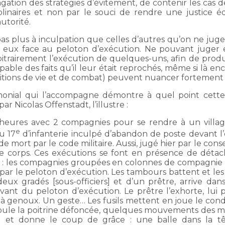
ation des stratégies d’évitement, de contenir les cas de 
plinaires et non par le souci de rendre une justice 
utorité.
pas plus à inculpation que celles d’autres qu’on ne jug
e eux face au peloton d’exécution. Ne pouvant juger
rairement l’exécution de quelques-uns, afin de produir
pable des faits qu’il leur était reprochés, même si là en
tions de vie et de combat) peuvent nuancer fortement c
monial qui l’accompagne démontre à quel point cette 
r Nicolas Offenstadt, l’illustre :
 heures avec 2 compagnies pour se rendre à un village
e
du 17
d’infanterie inculpé d’abandon de poste devant l’
 mort par le code militaire. Aussi, jugé hier par le consei
s le corps. Ces exécutions se font en présence de dét
que : les compagnies groupées en colonnes de compagnie f
par le peloton d’exécution. Les tambours battent et les
 gradés [sous-officiers] et d’un prêtre, arrive dans
nt du peloton d’exécution. Le prêtre l’exhorte, lui p
e à genoux. Un geste… Les fusils mettent en joue le co
e roule la poitrine défoncée, quelques mouvements des 
ve et donne le coup de grâce : une balle dans la tê