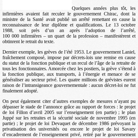
Quelques années plus tôt, les
infirmières avaient fait reculer le gouvernement Chirac, dont la
ministre de la Santé avait publié un arrêté remettant en cause la
reconnaissance de leur diplôme et qualifications. Le 13 octobre
1988, soit près d’un an après l’adoption de l’arrêté,
100 000 infirmières – un quart de la profession – manifestèrent et
obtinrent le retrait du texte.
Dernier exemple, les grèves de l’été 1953. Le gouvernement Laniel,
fraîchement composé, impose par décrets-lois une remise en cause
du statut de la fonction publique et un recul de l’âge de la retraite de
tous les fonctionnaires. Amorcée chez les postiers, la grève s’étend à
la fonction publique, aux transports, à l’énergie et menace de se
généraliser au secteur privé. Les quatre millions de grévistes eurent
raison de l’intransigeance gouvernementale : aucun décret-loi ne fut
finalement adopté.
On peut également citer d’autres exemples de mesures n’ayant pu
dépasser le stade de l’annonce grâce au rapport de forces : le projet
de loi Fillon d’avril 2005 sur l’enseignement (en partie) ; le plan
Juppé sur les retraites et la sécurité sociale de novembre 1995 (en
partie) ; le projet de loi Devaquet de décembre 1986 prévoyant la
privatisation des universités ou encore le projet de loi Savary
d’encadrement de l’enseignement privé, retiré par le gouvernement