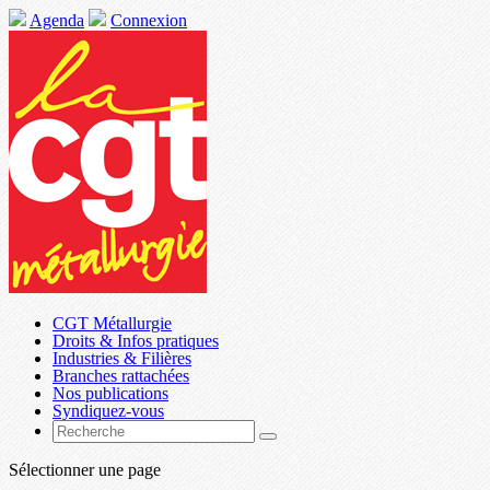
Agenda
Connexion
CGT Métallurgie
Droits & Infos pratiques
Industries & Filières
Branches rattachées
Nos publications
Syndiquez-vous
Sélectionner une page