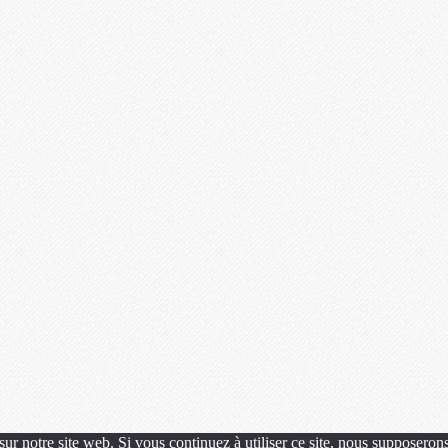
ur notre site web. Si vous continuez à utiliser ce site, nous supposerons 