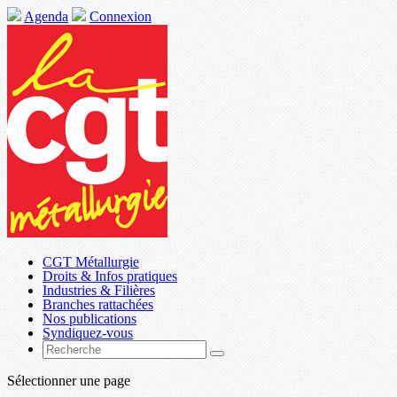
Agenda
Connexion
CGT Métallurgie
Droits & Infos pratiques
Industries & Filières
Branches rattachées
Nos publications
Syndiquez-vous
Sélectionner une page