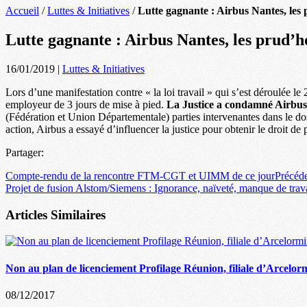
Accueil
/
Luttes & Initiatives
/
Lutte gagnante : Airbus Nantes, le
Lutte gagnante : Airbus Nantes, les prud
16/01/2019
|
Luttes & Initiatives
Lors d’une manifestation contre « la loi travail » qui s’est déroulée l
employeur de 3 jours de mise à pied.
La Justice a condamné Airbus à 
(Fédération et Union Départementale) parties intervenantes dans le do
action, Airbus a essayé d’influencer la justice pour obtenir le droit de 
Partager:
Compte-rendu de la rencontre FTM-CGT et UIMM de ce jour
Précéd
Projet de fusion Alstom/Siemens : Ignorance, naïveté, manque de tra
Articles Similaires
Non au plan de licenciement Profilage Réunion, filiale d’Arcelormi
08/12/2017