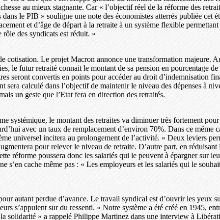
ichesse au mieux stagnante. Car « l’objectif réel de la réforme des ret
ques dans le PIB » souligne une note des économistes atterrés publiée cet é
acement et d’âge de départ à la retraite à un système flexible permettant
rôle des syndicats est réduit. »
 de cotisation. Le projet Macron annonce une transformation majeure. Aujo
ies, le futur retraité connait le montant de sa pension en pourcentage de
res seront convertis en points pour accéder au droit d’indemnisation fin
nt sera calculé dans l’objectif de maintenir le niveau des dépenses à niv
mais un geste que l’Etat fera en direction des retraités.
rme systémique, le montant des retraites va diminuer très fortement pour l
ourd’hui avec un taux de remplacement d’environ 70%. Dans ce même cas d
ème universel incitera au prolongement de l’activité. » Deux leviers per
gmentera pour relever le niveau de retraite. D’autre part, en réduisant l
ette réforme poussera donc les salariés qui le peuvent à épargner sur leu
t ne s’en cache même pas : « Les employeurs et les salariés qui le souhai
as pour autant perdue d’avance. Le travail syndical est d’ouvrir les yeux s
rs s’appuient sur du ressenti. « Notre système a été créé en 1945, entre
 la solidarité » a rappelé Philippe Martinez dans une interview à Libéra