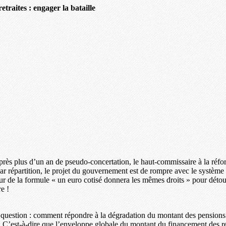
traites : engager la bataille
 après plus d’un an de pseudo-concertation, le haut-commissaire à la réfo
r répartition, le projet du gouvernement est de rompre avec le système ac
e la formule « un euro cotisé donnera les mêmes droits » pour détourner
re !
ie question : comment répondre à la dégradation du montant des pensions 
C’est-à-dire que l’enveloppe globale du montant du financement des retr