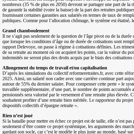
nombreux (35 % de plus en 2050) devront se partager une part de la r
de garantir la stabilité (voire la baisse) de la part des retraites publi
fournissant certaines garanties aux salariés en termes de taux de rempl
publiques. Comme pour l’allocation chômage, le système est étatisé, le 
Grand chamboulement
Il ne s’agit pas seulement de la question de l’âge pivot ou de la durée
que lorsque les conditions d’âge ou de durée de cotisations sont rempl
rapport Delevoye, on passe à régime à cotisations définies. Les trimest
de sa retraite au moment où on acquiert les points, car la valeur du poi
indemnités ne seront plus des droits acquis par le biais des cotisations 
Allongement du temps de travail et/ou capitalisation
D’après les simulations du collectif reformeretraites.fr, avec cette réfo
2025. Ainsi, un salarié non cadre avec une carrière continue part auj
autour de 55% du dernier salaire. Pour compenser cette perte « le syst
travaillée supplémentaire, d’une part, le nombre de points accumulés au
pensionnés sera valorisé par le versement d’une retraite plus élevée. C
souhaitent profiter d’une retraite bien méritée. Le rapporteur du proje
dispositifs collectifs d’épargne retraite ».
Rien n’est joué
Si la bataille pour mettre en échec ce projet est de taille, elle n’est p
seulement d’être contre ce projet systémique, les arguments des marcheu
gardant son socle, car c’est le modèle le plus juste au monde, basé sur