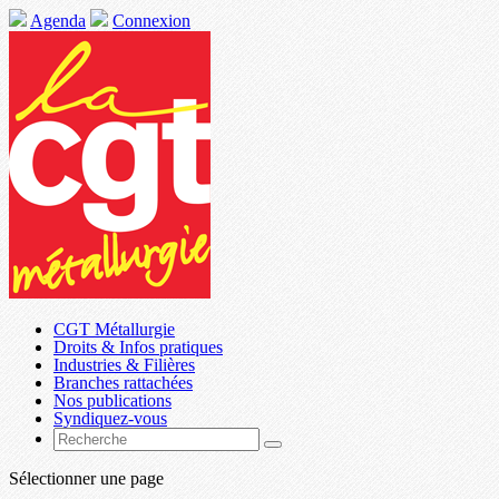
Agenda
Connexion
CGT Métallurgie
Droits & Infos pratiques
Industries & Filières
Branches rattachées
Nos publications
Syndiquez-vous
Sélectionner une page