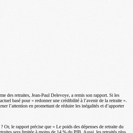
rme des retraites, Jean-Paul Delevoye, a remis son rapport. Si les
tuel basé pour « redonner une crédibilité à l’avenir de la retraite ».
 l’attention en promettant de réduire les inégalités et d’apporter
? Or, le rapport précise que « Le poids des dépenses de retraite du
aites sera limitée à moins de 14 % du PIB. Aussi, les retraités plus