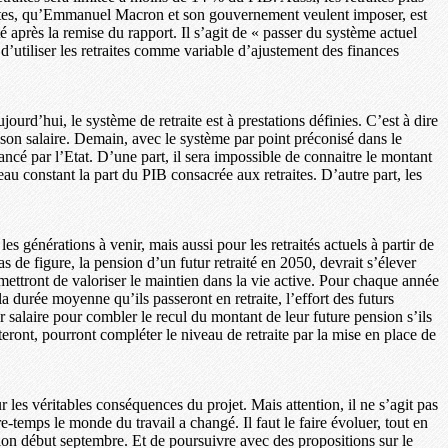
raites, qu’Emmanuel Macron et son gouvernement veulent imposer, est
té après la remise du rapport. Il s’agit de « passer du système actuel
 d’utiliser les retraites comme variable d’ajustement des finances
urd’hui, le système de retraite est à prestations définies. C’est à dire
 son salaire. Demain, avec le système par point préconisé dans le
ancé par l’Etat. D’une part, il sera impossible de connaitre le montant
eau constant la part du PIB consacrée aux retraites. D’autre part, les
es générations à venir, mais aussi pour les retraités actuels à partir de
e figure, la pension d’un futur retraité en 2050, devrait s’élever
mettront de valoriser le maintien dans la vie active. Pour chaque année
a durée moyenne qu’ils passeront en retraite, l’effort des futurs
r salaire pour combler le recul du montant de leur future pension s’ils
teront, pourront compléter le niveau de retraite par la mise en place de
ur les véritables conséquences du projet. Mais attention, il ne s’agit pas
-temps le monde du travail a changé. Il faut le faire évoluer, tout en
tion début septembre. Et de poursuivre avec des propositions sur le