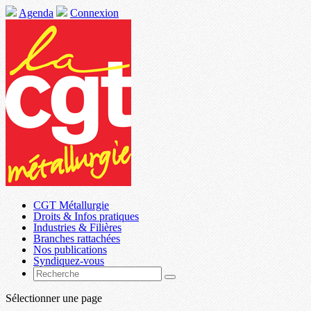
Agenda
Connexion
CGT Métallurgie
Droits & Infos pratiques
Industries & Filières
Branches rattachées
Nos publications
Syndiquez-vous
Sélectionner une page