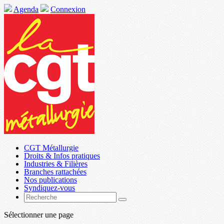
Agenda
Connexion
CGT Métallurgie
Droits & Infos pratiques
Industries & Filières
Branches rattachées
Nos publications
Syndiquez-vous
Sélectionner une page